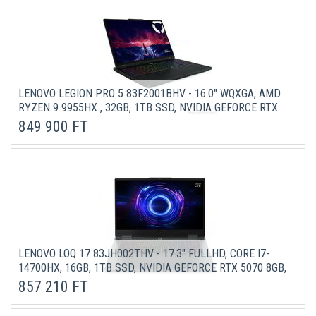
LENOVO LEGION PRO 5 83F2001BHV - 16.0" WQXGA, AMD
RYZEN 9 9955HX , 32GB, 1TB SSD, NVIDIA GEFORCE RTX
5060 8GB, DOS - FEKETE GAMER LAPTOP 3 ÉV
849 900 FT
GARANCIÁVAL
LENOVO LOQ 17 83JH002THV - 17.3" FULLHD, CORE I7-
14700HX, 16GB, 1TB SSD, NVIDIA GEFORCE RTX 5070 8GB,
DOS - SZÜRKE GAMER LAPTOP 3 ÉV GARANCIÁVAL
857 210 FT