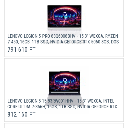
LENOVO LEGION 5 PRO 83Q6008BHV - 15.3" WQXGA, RYZEN
7-450, 16GB, 1TB SSD, NVIDIA GEFORCE RTX 5060 8GB, DOS
- RÁJAFEHÉR GAMER LAPTOP 3 ÉV GARANCIÁVAL
791 610 FT
LENOVO LEGION 5 15 83RW001HHV - 15.3" WQXGA, INTEL
CORE ULTRA 7-356H, 16GB, 1TB SSD, NVIDIA GEFORCE RTX
5060 8GB, DOS - FEKETE LAPTOP 3 ÉV GARANCIÁVAL
812 160 FT