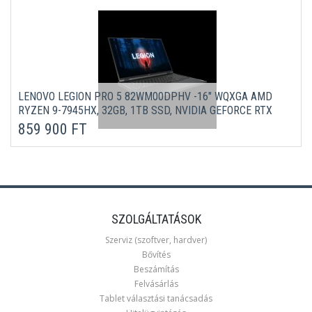
LENOVO LEGION PRO 5 82WM00DPHV -16" WQXGA AMD
RYZEN 9-7945HX, 32GB, 1TB SSD, NVIDIA GEFORCE RTX
4070 8GB, DOS - ONYX SZÜRKE LAPTOP 3 ÉV GARANCIÁVAL
859 900 FT
SZOLGÁLTATÁSOK
Szerviz (szoftver, hardver)
Bővítés
Beszámítás
Felvásárlás
Tablet választási tanácsadás