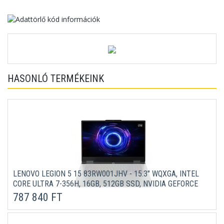
HASONLÓ TERMÉKEINK
LENOVO LEGION 5 15 83RW001JHV - 15.3" WQXGA, INTEL
CORE ULTRA 7-356H, 16GB, 512GB SSD, NVIDIA GEFORCE
RTX 5050 8GB, MICROSOFT WINDOWS 11 HOME - FEKETE
787 840 FT
LAPTOP 3 ÉV GARANCIÁVAL