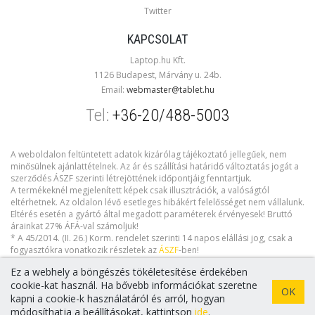
Twitter
KAPCSOLAT
Laptop.hu Kft.
1126 Budapest, Márvány u. 24b.
Email:
webmaster@tablet.hu
Tel:
+36-20/488-5003
A weboldalon feltüntetett adatok kizárólag tájékoztató jellegűek, nem
minősülnek ajánlattételnek. Az ár és szállítási határidő változtatás jogát a
szerződés ÁSZF szerinti létrejöttének időpontjáig fenntartjuk.
A termékeknél megjelenített képek csak illusztrációk, a valóságtól
eltérhetnek. Az oldalon lévő esetleges hibákért felelősséget nem vállalunk.
Eltérés esetén a gyártó által megadott paraméterek érvényesek! Bruttó
árainkat 27% ÁFÁ-val számoljuk!
* A 45/2014. (II. 26.) Korm. rendelet szerinti 14 napos elállási jog, csak a
fogyasztókra vonatkozik részletek az
ÁSZF
-ben!
Ez a webhely a böngészés tökéletesítése érdekében
cookie-kat használ. Ha bővebb információkat szeretne
OK
kapni a cookie-k használatáról és arról, hogyan
Copyright © 2026 tablet.hu. Minden jog fenntartva!
módosíthatja a beállításokat, kattintson
ide
.