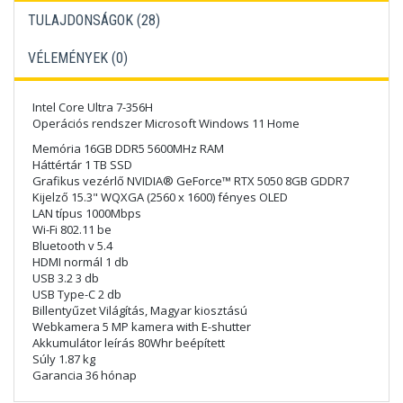
TULAJDONSÁGOK (28)
VÉLEMÉNYEK (
0
)
Intel Core Ultra 7-356H
Operációs rendszer Microsoft Windows 11 Home
Memória 16GB DDR5 5600MHz RAM
Háttértár 1 TB SSD
Grafikus vezérlő NVIDIA® GeForce™ RTX 5050 8GB GDDR7
Kijelző 15.3" WQXGA (2560 x 1600) fényes OLED
LAN típus 1000Mbps
Wi-Fi 802.11 be
Bluetooth v 5.4
HDMI normál 1 db
USB 3.2 3 db
USB Type-C 2 db
Billentyűzet Világítás, Magyar kiosztású
Webkamera 5 MP kamera with E-shutter
Akkumulátor leírás 80Whr beépített
Súly 1.87 kg
Garancia 36 hónap