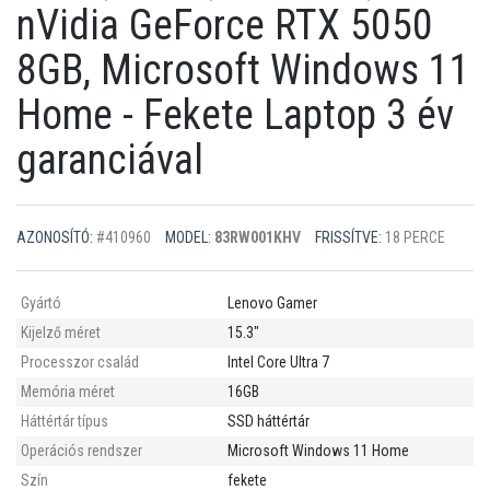
nVidia GeForce RTX 5050
8GB, Microsoft Windows 11
Home - Fekete Laptop 3 év
garanciával
AZONOSÍTÓ:
#410960
MODEL:
83RW001KHV
FRISSÍTVE:
18 PERCE
Gyártó
Lenovo Gamer
Kijelző méret
15.3"
Processzor család
Intel Core Ultra 7
Memória méret
16GB
Háttértár típus
SSD háttértár
Operációs rendszer
Microsoft Windows 11 Home
Szín
fekete