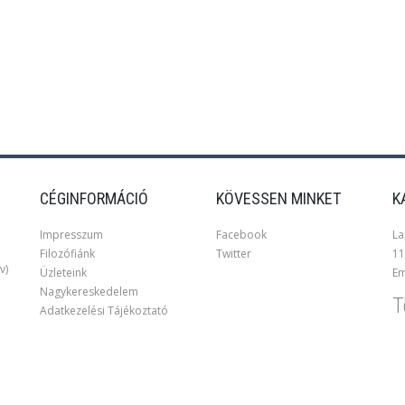
CÉGINFORMÁCIÓ
KÖVESSEN MINKET
K
Impresszum
Facebook
La
Filozófiánk
Twitter
11
v)
Üzleteink
Em
Nagykereskedelem
T
Adatkezelési Tájékoztató