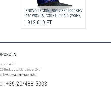
LENOVO LEGION PRO 7 83F500RBHV
- 16" WQXGA, CORE ULTRA 9-290HX,
32GB, 1TB SSD, NVIDIA GEFORCE
1 912 610 FT
RTX 5090 24GB, MICROSOFT
WINDOWS 11 HOME - FEKETE
GAMER LAPTOP 3 ÉV GARANCIÁVAL
APCSOLAT
ptop.hu Kft.
26 Budapest, Márvány u. 24b.
ail:
webmaster@tablet.hu
el:
+36-20/488-5003