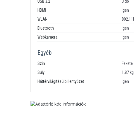
USB 3.2
3 db
HDMI
Igen
WLAN
802.11
Bluetooth
Igen
Webkamera
Igen
Egyéb
Szín
Fekete
Súly
1,87 kg
Háttérvilágítású billentyűzet
Igen