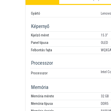
Gyártó
Lenov
Képernyő
Kijelző méret
15.3"
Panel típusa
OLED
Felbontás fajta
WQXG
Processzor
Intel C
Processzor
Memória
Memória mérete
32 GB
Memória típusa
DDR5