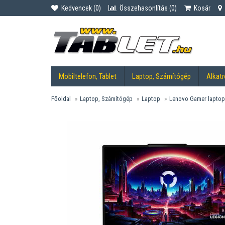
Kedvencek (
0
)
Összehasonlítás (
0
)
Kosár
Mobiltelefon, Tablet
Laptop, Számítógép
Alkatr
Főoldal
Laptop, Számítógép
Laptop
Lenovo Gamer laptop