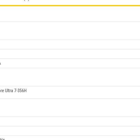
o
A
ore Ultra 7-356H