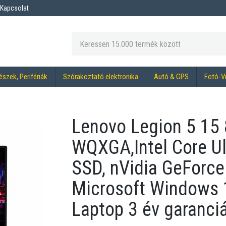
Kapcsolat
észek, Perifériák
Szórakoztató elektronika
Autó & GPS
Fotó-V
Lenovo Legion 5 15
WQXGA,Intel Core Ul
SSD, nVidia GeForc
Microsoft Windows 
Laptop 3 év garanci