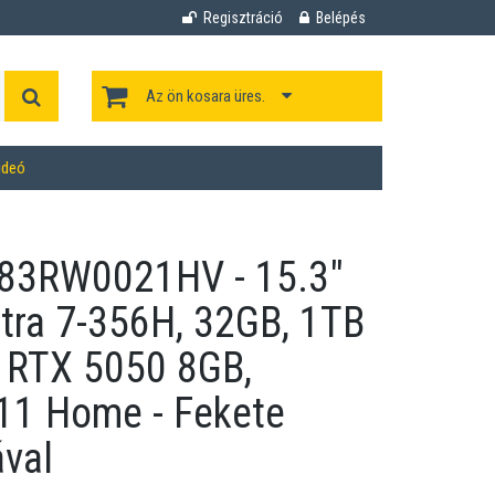
Regisztráció
Belépés
Az ön kosara üres.
ideó
 83RW0021HV - 15.3"
tra 7-356H, 32GB, 1TB
e RTX 5050 8GB,
11 Home - Fekete
ával