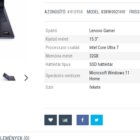
AZONOSÍTÓ:
#410958
MODEL:
83RW0021HV
FRISS
Gyártó
Lenovo Gamer
Kijelző méret
15.3"
Processzor család
Intel Core Ultra 7
Memória méret
32GB
Háttértár típus
SSD háttértár
Microsoft Windows 11
Operációs rendszer
Home
Szín
fekete
LEMÉNYEK (
0
)