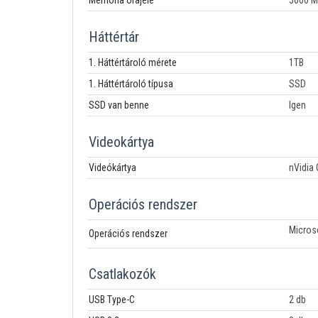
Memória órajele
5600 
Háttértár
1. Háttértároló mérete
1TB
1. Háttértároló típusa
SSD
SSD van benne
Igen
Videokártya
Videókártya
nVidia
Operációs rendszer
Micros
Operációs rendszer
Csatlakozók
USB Type-C
2 db