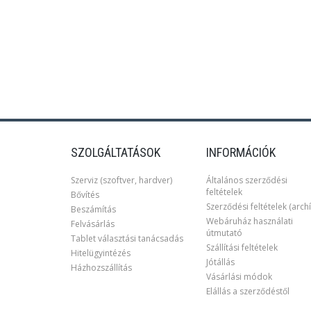
SZOLGÁLTATÁSOK
INFORMÁCIÓK
Szerviz (szoftver, hardver)
Általános szerződési
feltételek
Bővítés
Szerződési feltételek (archí
Beszámítás
Webáruház használati
Felvásárlás
útmutató
Tablet választási tanácsadás
Szállítási feltételek
Hitelügyintézés
Jótállás
Házhozszállítás
Vásárlási módok
Elállás a szerződéstől