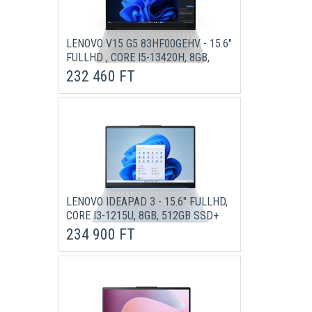
LENOVO V15 G5 83HF00GEHV - 15.6"
FULLHD , CORE I5-13420H, 8GB,
512GB SSD, DOS - FEKETE ÜZLETI
232 460 FT
LAPTOP 3 ÉV GARANCIÁVAL
LENOVO IDEAPAD 3 - 15.6" FULLHD,
CORE I3-1215U, 8GB, 512GB SSD+
1TB HDD, MICROSOFT WINDOWS 11
234 900 FT
HOMES - KÉK LAPTOP 3 ÉV
GARANCIÁVAL (VERZIÓ)