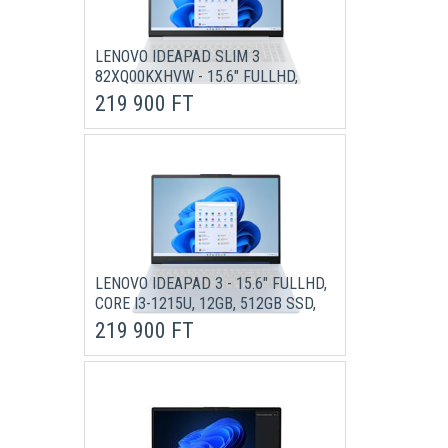
LENOVO IDEAPAD SLIM 3
82XQ00KXHVW - 15.6" FULLHD,
RYZEN 3-7320U, 8GB, 512GB SSD,
219 900 FT
MICROSOFT WINDOWS 11 HOME -
SZÜRKE LAPTOP 3 ÉV
GARANCIÁVAL
LENOVO IDEAPAD 3 - 15.6" FULLHD,
CORE I3-1215U, 12GB, 512GB SSD,
MICROSOFT WINDOWS 11 HOME S -
219 900 FT
KÉK LAPTOP 3 ÉV GARANCIÁVAL
(VERZIÓ)