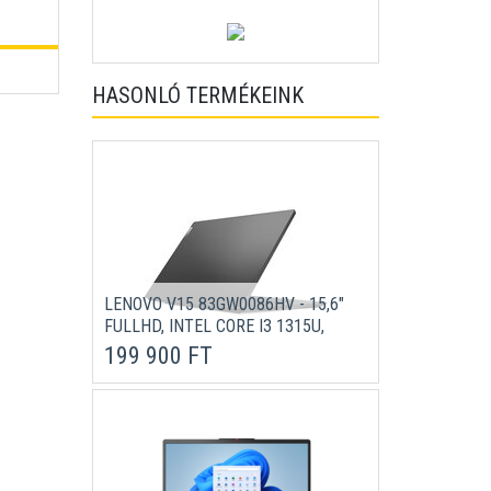
HASONLÓ TERMÉKEINK
LENOVO V15 83GW0086HV - 15,6"
FULLHD, INTEL CORE I3 1315U,
16GB, 512GB SSD, DOS - FEKETE
199 900 FT
LAPTOP 3 ÉV GARANCIÁVAL