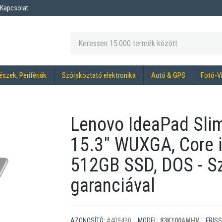
Kapcsolat
észek, Perifériák
Szórakoztató elektronika
Autó & GPS
Fotó-V
Lenovo IdeaPad Sl
15.3" WUXGA, Core 
512GB SSD, DOS - Sz
garanciával
AZONOSÍTÓ:
#409430
MODEL:
83K100AMHV
FRISS