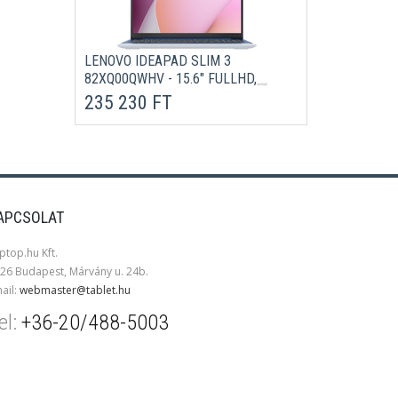
LENOVO IDEAPAD SLIM 3
82XQ00QWHV - 15.6" FULLHD,
RYZEN 3-7320U, 8GB, 512GB SSD,
235 230 FT
DOS - KÉK LAPTOP 2 ÉV
GARANCIÁVAL
APCSOLAT
ptop.hu Kft.
26 Budapest, Márvány u. 24b.
ail:
webmaster@tablet.hu
el:
+36-20/488-5003