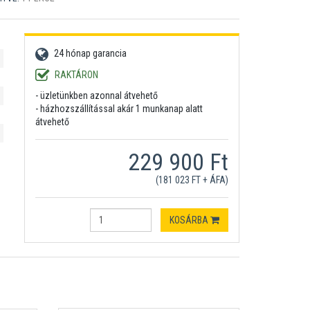
24 hónap garancia
RAKTÁRON
- üzletünkben azonnal átvehető
- házhozszállítással akár 1 munkanap alatt
átvehető
229 900 Ft
(181 023 FT + ÁFA)
KOSÁRBA