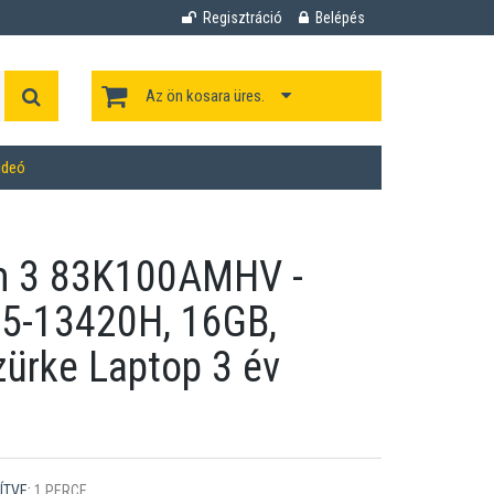
Regisztráció
Belépés
Az ön kosara üres.
ideó
im 3 83K100AMHV -
i5-13420H, 16GB,
ürke Laptop 3 év
ÍTVE:
1 PERCE