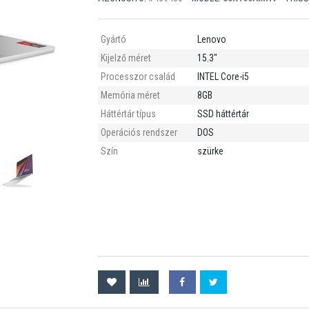
Gyártó
Lenovo
Kijelző méret
15.3"
Processzor család
INTEL Core-i5
Memória méret
8GB
Háttértár típus
SSD háttértár
Operációs rendszer
DOS
Szín
szürke