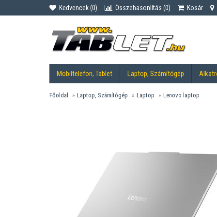
Kedvencek (
0
)
Összehasonlítás (
0
)
Kosár
Mobiltelefon, Tablet
Laptop, Számítógép
Alkatr
Főoldal
Laptop, Számítógép
Laptop
Lenovo laptop