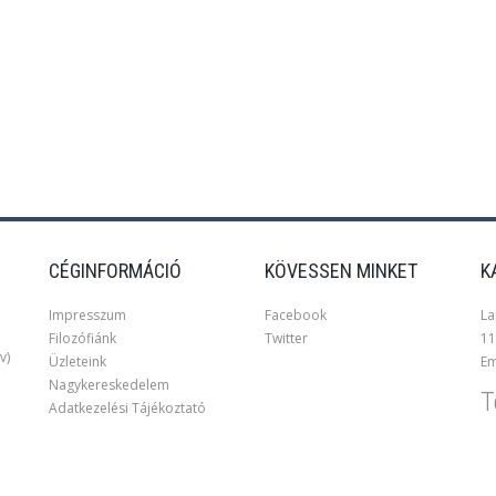
CÉGINFORMÁCIÓ
KÖVESSEN MINKET
K
Impresszum
Facebook
La
Filozófiánk
Twitter
11
v)
Üzleteink
Em
Nagykereskedelem
T
Adatkezelési Tájékoztató