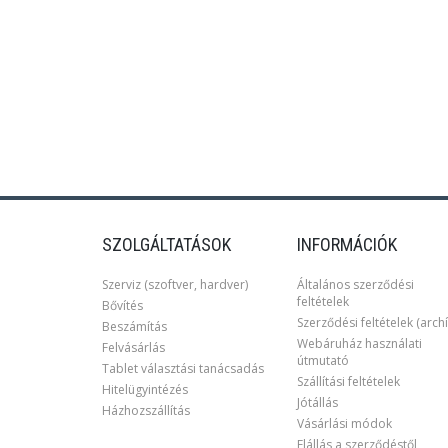
SZOLGÁLTATÁSOK
INFORMÁCIÓK
Szerviz (szoftver, hardver)
Általános szerződési
feltételek
Bővítés
Szerződési feltételek (archí
Beszámítás
Webáruház használati
Felvásárlás
útmutató
Tablet választási tanácsadás
Szállítási feltételek
Hitelügyintézés
Jótállás
Házhozszállítás
Vásárlási módok
Elállás a szerződéstől