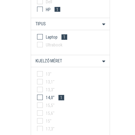
Dell
HP
1
HP ÜZLETI
TIPUS
Lenco
Lenovo
Laptop
1
Lenovo Gamer
Ultrabook
Lenovo Üzleti
MSI
KIJELZŐ MÉRET
13"
13,1"
13,3"
14,0"
1
15,5"
15,6"
15"
17,3"