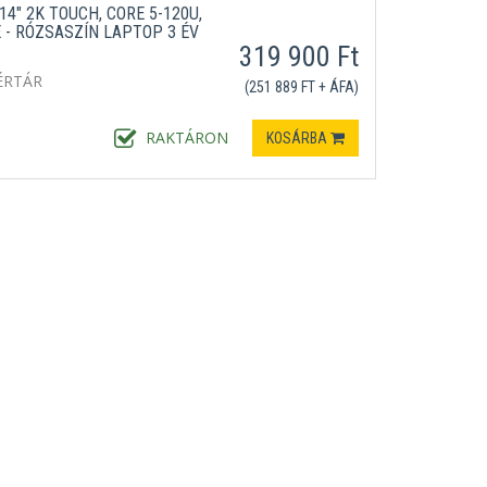
4" 2K TOUCH, CORE 5-120U,
 - RÓZSASZÍN LAPTOP 3 ÉV
319 900 Ft
ÉRTÁR
(251 889 FT + ÁFA)
RAKTÁRON
KOSÁRBA