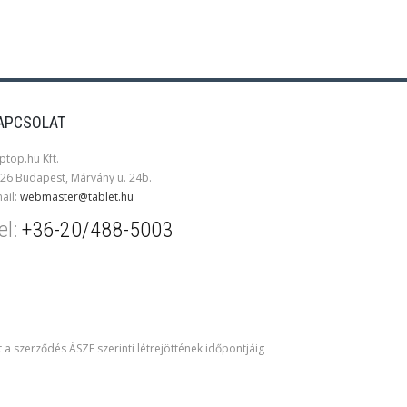
APCSOLAT
ptop.hu Kft.
26 Budapest, Márvány u. 24b.
ail:
webmaster@tablet.hu
el:
+36-20/488-5003
t a szerződés ÁSZF szerinti létrejöttének időpontjáig