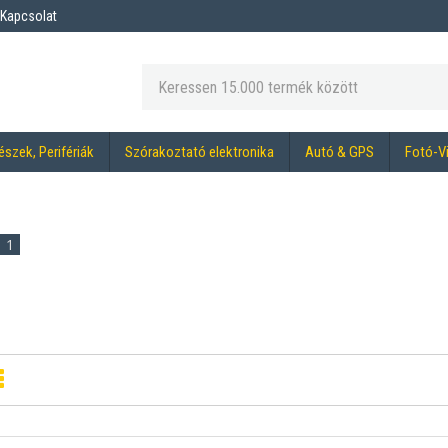
Kapcsolat
észek, Perifériák
Szórakoztató elektronika
Autó & GPS
Fotó-V
1