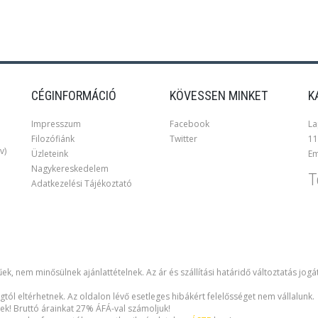
CÉGINFORMÁCIÓ
KÖVESSEN MINKET
K
Impresszum
Facebook
La
Filozófiánk
Twitter
11
v)
Üzleteink
Em
Nagykereskedelem
T
Adatkezelési Tájékoztató
ek, nem minősülnek ajánlattételnek. Az ár és szállítási határidő változtatás jogá
gtól eltérhetnek. Az oldalon lévő esetleges hibákért felelősséget nem vállalunk.
ek! Bruttó árainkat 27% ÁFÁ-val számoljuk!