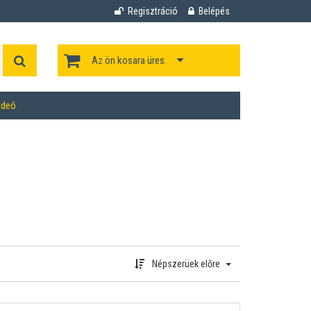
Regisztráció
Belépés
Az ön kosara üres.
ideó
Népszerüek előre