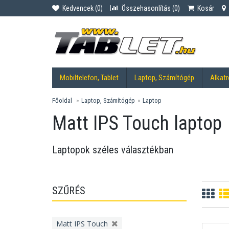
Kedvencek (
0
)
Összehasonlítás (
0
)
Kosár
Mobiltelefon, Tablet
Laptop, Számítógép
Alkatr
Főoldal
Laptop, Számítógép
Laptop
Matt IPS Touch laptop
Laptopok széles választékban
SZŰRÉS
Matt IPS Touch