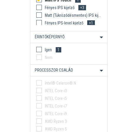
Matt IPS Touch
1
Fényes IPS kijelző
+3
Matt (Tükröződésmentes) IPS kijelző
+3
Fényes IPS-level kijelző
+1
Matt (Tükröződésmentes) IPS-level kijelző
+2
ÉRINTŐKÉPERNYŐ
Fényes OLED kijelző
+13
Igen
1
Nem
PROCESSZOR CSALÁD
Intel® Celeron® N
INTEL Core-i3
INTEL Core-i5
INTEL Core-i7
INTEL Core-i9
AMD Ryzen 3
AMD Ryzen 5