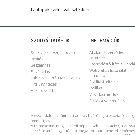
Laptopok széles választékban
SZOLGÁLTATÁSOK
INFORMÁCIÓK
Szerviz (szoftver, hardver)
Általános szerződési
feltételek
Bővítés
Szerződési feltételek (archí
Beszámítás
Webáruház használati
Felvásárlás
útmutató
Tablet választási tanácsadás
Szállítási feltételek
Hitelügyintézés
Jótállás
Házhozszállítás
Vásárlási módok
Elállás a szerződéstől
A weboldalon feltüntetett adatok kizárólag tájékoztató jellegű
fenntartjuk.
A termékeknél megjelenített képek csak illusztrációk, a valósá
Eltérés esetén a gyártó által megadott paraméterek érvényes