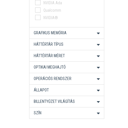
AMD Ryzen 5 Pro
NVIDIA Ada
Snapdragon X
Qualcomm
AMD Ryzen AI 9 HX Pro
NVIDIA®
Ryzen AI Max+ Pro
Intel Core 9
GRAFIKUS MEMÓRIA
Intel Core Ultra X7
HÁTTÉRTÁR TÍPUS
HÁTTÉRTÁR MÉRET
OPTIKAI MEGHAJTÓ
OPERÁCIÓS RENDSZER
ÁLLAPOT
BILLENTYŰZET VILÁGÍTÁS
SZÍN