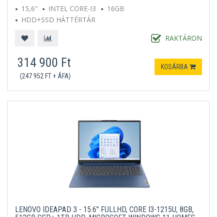
15,6"
INTEL CORE-I3
16GB
HDD+SSD HÁTTÉRTÁR
MICROSOFT WINDOWS 11 HOME S
KÉK
RAKTÁRON
314 900 Ft
KOSÁRBA
(247 952 FT + ÁFA)
LENOVO IDEAPAD 3 - 15.6" FULLHD, CORE I3-1215U, 8GB,