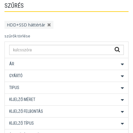
SZŰRÉS
HDD+SSD háttértár
szűrők törlése
ÁR
GYÁRTÓ
TIPUS
KIJELZŐ MÉRET
KIJELZŐ FELBONTÁS
KIJELZŐ TÍPUS