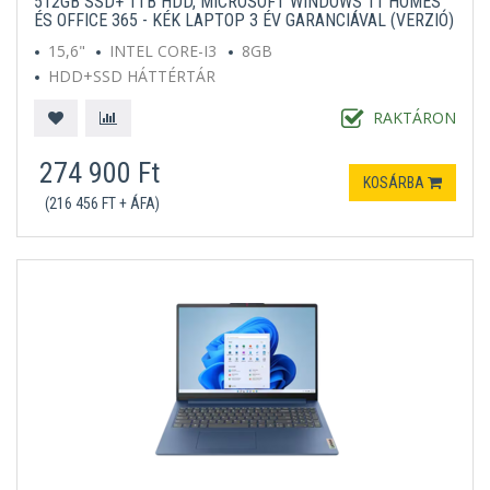
512GB SSD+ 1TB HDD, MICROSOFT WINDOWS 11 HOMES
ÉS OFFICE 365 - KÉK LAPTOP 3 ÉV GARANCIÁVAL (VERZIÓ)
15,6"
INTEL CORE-I3
8GB
HDD+SSD HÁTTÉRTÁR
MICROSOFT WINDOWS 11 HOME S
KÉK
RAKTÁRON
274 900 Ft
KOSÁRBA
(216 456 FT + ÁFA)