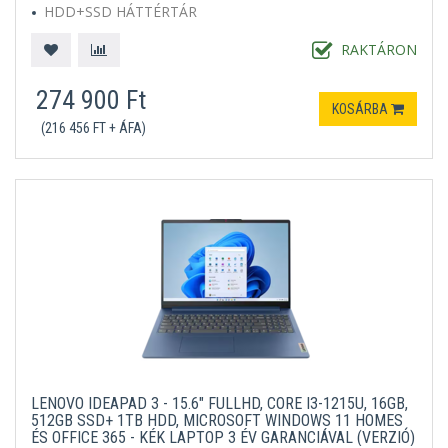
HDD+SSD HÁTTÉRTÁR
MICROSOFT WINDOWS 11 HOME S
KÉK
RAKTÁRON
274 900 Ft
KOSÁRBA
(216 456 FT + ÁFA)
LENOVO IDEAPAD 3 - 15.6" FULLHD, CORE I3-1215U, 16GB,
512GB SSD+ 1TB HDD, MICROSOFT WINDOWS 11 HOMES
ÉS OFFICE 365 - KÉK LAPTOP 3 ÉV GARANCIÁVAL (VERZIÓ)