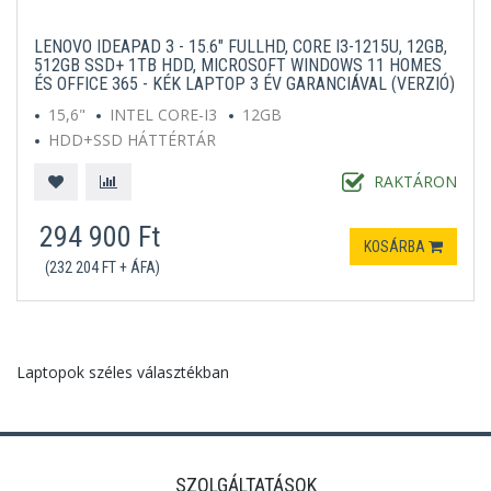
LENOVO IDEAPAD 3 - 15.6" FULLHD, CORE I3-1215U, 12GB,
512GB SSD+ 1TB HDD, MICROSOFT WINDOWS 11 HOMES
ÉS OFFICE 365 - KÉK LAPTOP 3 ÉV GARANCIÁVAL (VERZIÓ)
15,6"
INTEL CORE-I3
12GB
HDD+SSD HÁTTÉRTÁR
MICROSOFT WINDOWS 11 HOME S
KÉK
RAKTÁRON
294 900 Ft
KOSÁRBA
(232 204 FT + ÁFA)
Laptopok széles választékban
SZOLGÁLTATÁSOK