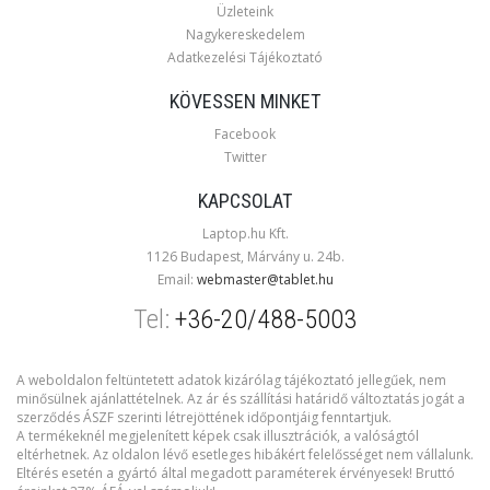
Üzleteink
Nagykereskedelem
Adatkezelési Tájékoztató
KÖVESSEN MINKET
Facebook
Twitter
KAPCSOLAT
Laptop.hu Kft.
1126 Budapest, Márvány u. 24b.
Email:
webmaster@tablet.hu
Tel:
+36-20/488-5003
A weboldalon feltüntetett adatok kizárólag tájékoztató jellegűek, nem
minősülnek ajánlattételnek. Az ár és szállítási határidő változtatás jogát a
szerződés ÁSZF szerinti létrejöttének időpontjáig fenntartjuk.
A termékeknél megjelenített képek csak illusztrációk, a valóságtól
eltérhetnek. Az oldalon lévő esetleges hibákért felelősséget nem vállalunk.
Eltérés esetén a gyártó által megadott paraméterek érvényesek! Bruttó