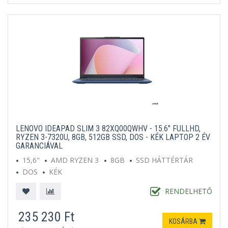
LENOVO IDEAPAD SLIM 3 82XQ00QWHV - 15.6" FULLHD,
RYZEN 3-7320U, 8GB, 512GB SSD, DOS - KÉK LAPTOP 2 ÉV
GARANCIÁVAL
15,6"
AMD RYZEN 3
8GB
SSD HÁTTÉRTÁR
DOS
KÉK
RENDELHETŐ
235 230 Ft
KOSÁRBA