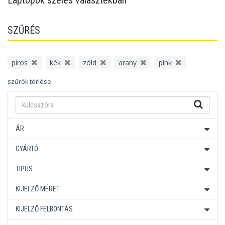
Laptopok széles választékban
SZŰRÉS
piros
kék
zöld
arany
pink
szűrők törlése
ÁR
GYÁRTÓ
TIPUS
KIJELZŐ MÉRET
KIJELZŐ FELBONTÁS