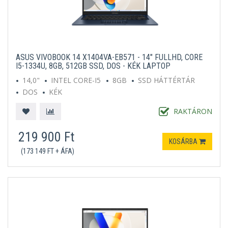
ASUS VIVOBOOK 14 X1404VA-EB571 - 14" FULLHD, CORE
I5-1334U, 8GB, 512GB SSD, DOS - KÉK LAPTOP
14,0"
INTEL CORE-I5
8GB
SSD HÁTTÉRTÁR
DOS
KÉK
RAKTÁRON
219 900 Ft
KOSÁRBA
(173 149 FT + ÁFA)