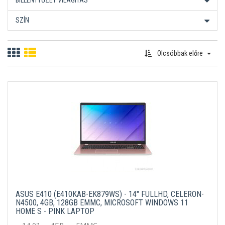
BILLENTYŰZET VILÁGÍTÁS
SZÍN
Olcsóbbak előre
ASUS E410 (E410KAB-EK879WS) - 14" FULLHD, CELERON-
N4500, 4GB, 128GB EMMC, MICROSOFT WINDOWS 11
HOME S - PINK LAPTOP