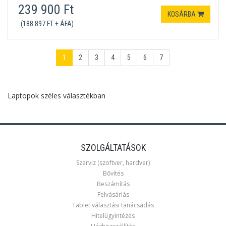
239 900 Ft
KOSÁRBA
(188 897 FT + ÁFA)
1
2
3
4
5
6
7
Laptopok széles választékban
SZOLGÁLTATÁSOK
Szerviz (szoftver, hardver)
Bővítés
Beszámítás
Felvásárlás
Tablet választási tanácsadás
Hitelügyintézés