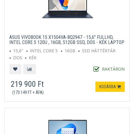
ASUS VIVOBOOK 15 X1504VA-BQ2947 - 15,6" FULLHD,
INTEL CORE 5 120U , 16GB, 512GB SSD, DOS - KÉK LAPTOP
15,6"
INTEL CORE 5
16GB
SSD HÁTTÉRTÁR
DOS
KÉK
RAKTÁRON
219 900 Ft
KOSÁRBA
(173 149 FT + ÁFA)