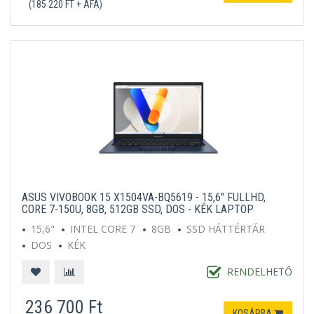
(185 220 FT + ÁFA)
ASUS VIVOBOOK 15 X1504VA-BQ5619 - 15,6" FULLHD,
CORE 7-150U, 8GB, 512GB SSD, DOS - KÉK LAPTOP
15,6"
INTEL CORE 7
8GB
SSD HÁTTÉRTÁR
DOS
KÉK
RENDELHETŐ
236 700 Ft
KOSÁRBA