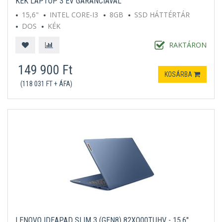
KÉK LAPTOP 3 ÉV GARANCIÁVAL
15,6"
INTEL CORE-I3
8GB
SSD HÁTTÉRTÁR
DOS
KÉK
RAKTÁRON
149 900 Ft
KOSÁRBA
(118 031 FT + ÁFA)
LENOVO IDEAPAD SLIM 3 (GEN8) 82XQ00TUHV - 15.6"