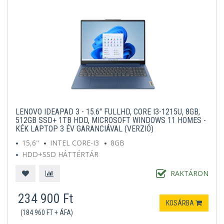
LENOVO IDEAPAD 3 - 15.6" FULLHD, CORE I3-1215U, 8GB,
512GB SSD+ 1TB HDD, MICROSOFT WINDOWS 11 HOMES -
KÉK LAPTOP 3 ÉV GARANCIÁVAL (VERZIÓ)
15,6"
INTEL CORE-I3
8GB
HDD+SSD HÁTTÉRTÁR
MICROSOFT WINDOWS 11 HOME S
KÉK
RAKTÁRON
234 900 Ft
KOSÁRBA
(184 960 FT + ÁFA)