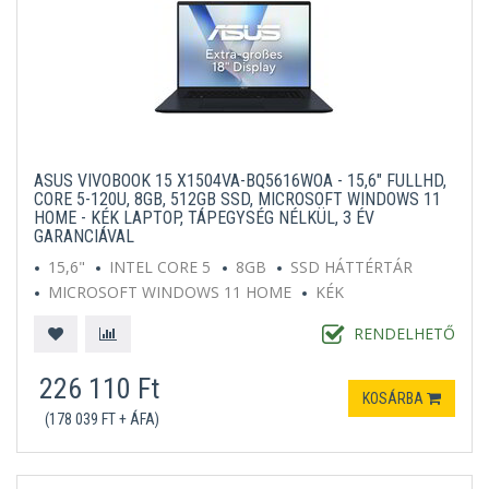
ASUS VIVOBOOK 15 X1504VA-BQ5616WOA - 15,6" FULLHD,
CORE 5-120U, 8GB, 512GB SSD, MICROSOFT WINDOWS 11
HOME - KÉK LAPTOP, TÁPEGYSÉG NÉLKÜL, 3 ÉV
GARANCIÁVAL
15,6"
INTEL CORE 5
8GB
SSD HÁTTÉRTÁR
MICROSOFT WINDOWS 11 HOME
KÉK
RENDELHETŐ
226 110 Ft
KOSÁRBA
(178 039 FT + ÁFA)