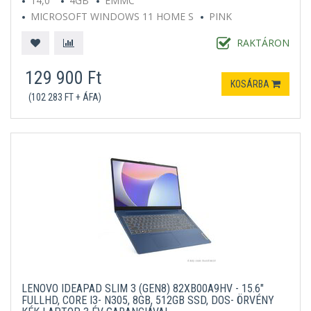
14,0"
4GB
EMMC
MICROSOFT WINDOWS 11 HOME S
PINK
RAKTÁRON
129 900 Ft
KOSÁRBA
(102 283 FT + ÁFA)
LENOVO IDEAPAD SLIM 3 (GEN8) 82XB00A9HV - 15.6"
FULLHD, CORE I3- N305, 8GB, 512GB SSD, DOS- ÖRVÉNY