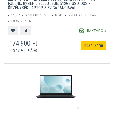
FULLHD, RYZEN 5 7520U , 8GB, 512GB SSD, DOS -
ÖRVÉNYKÉK LAPTOP 3 ÉV GARANCIÁVAL
15,6"
AMD RYZEN 5
8GB
SSD HÁTTÉRTÁR
DOS
KÉK
RAKTÁRON
174 900 Ft
KOSÁRBA
(137 716 FT + ÁFA)