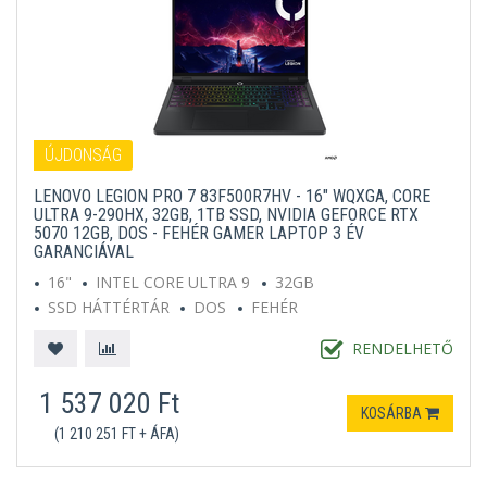
ÚJDONSÁG
LENOVO LEGION PRO 7 83F500R7HV - 16" WQXGA, CORE
ULTRA 9-290HX, 32GB, 1TB SSD, NVIDIA GEFORCE RTX
5070 12GB, DOS - FEHÉR GAMER LAPTOP 3 ÉV
GARANCIÁVAL
16"
INTEL CORE ULTRA 9
32GB
SSD HÁTTÉRTÁR
DOS
FEHÉR
RENDELHETŐ
1 537 020 Ft
KOSÁRBA
(1 210 251 FT + ÁFA)