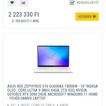
RENDELHETŐ
2 223 330 Ft
KOSÁRBA
(1 750 653 FT + ÁFA)
ASUS ROG ZEPHYRUS G16 GU606AX-TB006W - 16" WQXGA
OLED , CORE ULTRA 9-386H, 64GB, 2TB SSD, NVIDIA
GEFORCE RTX 5090 24GB, MICROSOFT WINDOWS 11 HOME
- FEHÉR GAMER LAPTOP
16"
INTEL CORE ULTRA 9
64GB