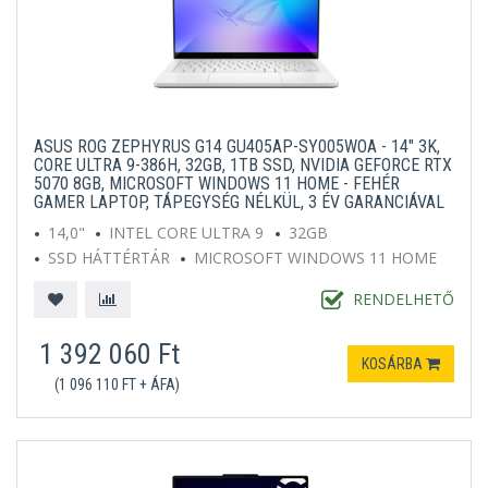
ASUS ROG ZEPHYRUS G14 GU405AP-SY005WOA - 14" 3K,
CORE ULTRA 9-386H, 32GB, 1TB SSD, NVIDIA GEFORCE RTX
5070 8GB, MICROSOFT WINDOWS 11 HOME - FEHÉR
GAMER LAPTOP, TÁPEGYSÉG NÉLKÜL, 3 ÉV GARANCIÁVAL
14,0"
INTEL CORE ULTRA 9
32GB
SSD HÁTTÉRTÁR
MICROSOFT WINDOWS 11 HOME
FEHÉR
RENDELHETŐ
1 392 060 Ft
KOSÁRBA
(1 096 110 FT + ÁFA)