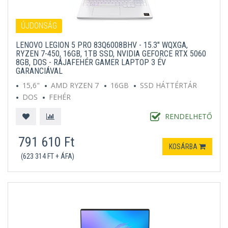
ÚJDONSÁG
LENOVO LEGION 5 PRO 83Q6008BHV - 15.3" WQXGA,
RYZEN 7-450, 16GB, 1TB SSD, NVIDIA GEFORCE RTX 5060
8GB, DOS - RÁJAFEHÉR GAMER LAPTOP 3 ÉV
GARANCIÁVAL
15,6"
AMD RYZEN 7
16GB
SSD HÁTTÉRTÁR
DOS
FEHÉR
RENDELHETŐ
791 610 Ft
KOSÁRBA
(623 314 FT + ÁFA)