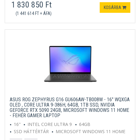
1 830 850 Ft
KOSÁRBA
(1 441 614 FT + ÁFA)
ASUS ROG ZEPHYRUS G16 GU606AW-TB008W - 16" WQXGA
OLED , CORE ULTRA 9-386H, 64GB, 1TB SSD, NVIDIA
GEFORCE RTX 5090 24GB, MICROSOFT WINDOWS 11 HOME
- FEHÉR GAMER LAPTOP
16"
INTEL CORE ULTRA 9
64GB
SSD HÁTTÉRTÁR
MICROSOFT WINDOWS 11 HOME
FEHÉR