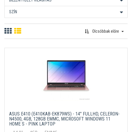
BILLENTYŰZET VILÁGÍTÁS
SZÍN
Olcsóbbak előre
ASUS E410 (E410KAB-EK879WS) - 14" FULLHD, CELERON-
N4500, 4GB, 128GB EMMC, MICROSOFT WINDOWS 11
HOME S - PINK LAPTOP