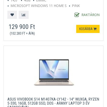
14,0"
4GB
EMMC
MICROSOFT WINDOWS 11 HOME S
PINK
RAKTÁRON
129 900 Ft
KOSÁRBA
(102 283 FT + ÁFA)
ASUS VIVOBOOK S14 M1407KA-LY142 - 14" WUXGA, RYZEN
5-330, 16GB, 512GB SSD, DOS - ARANY LAPTOP 3 ÉV