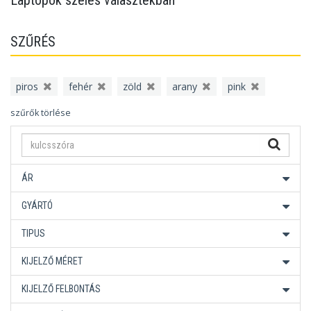
Laptopok széles választékban
SZŰRÉS
piros
fehér
zöld
arany
pink
szűrők törlése
ÁR
GYÁRTÓ
TIPUS
KIJELZŐ MÉRET
KIJELZŐ FELBONTÁS