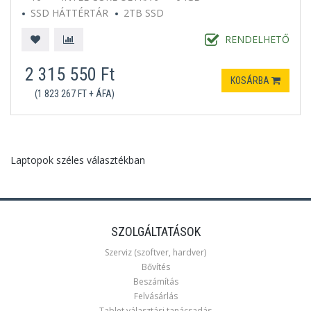
SSD HÁTTÉRTÁR
2TB SSD
MICROSOFT WINDOWS 11 HOME
FEHÉR
RENDELHETŐ
2 315 550 Ft
KOSÁRBA
(1 823 267 FT + ÁFA)
Laptopok széles választékban
SZOLGÁLTATÁSOK
Szerviz (szoftver, hardver)
Bővítés
Beszámítás
Felvásárlás
Tablet választási tanácsadás