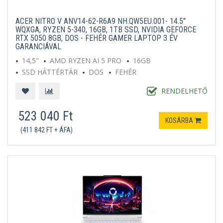
ACER NITRO V ANV14-62-R6A9 NH.QW5EU.001- 14.5"
WQXGA, RYZEN 5-340, 16GB, 1TB SSD, NVIDIA GEFORCE
RTX 5050 8GB, DOS - FEHÉR GAMER LAPTOP 3 ÉV
GARANCIÁVAL
14,5"
AMD RYZEN AI 5 PRO
16GB
SSD HÁTTÉRTÁR
DOS
FEHÉR
RENDELHETŐ
523 040 Ft
KOSÁRBA
(411 842 FT + ÁFA)