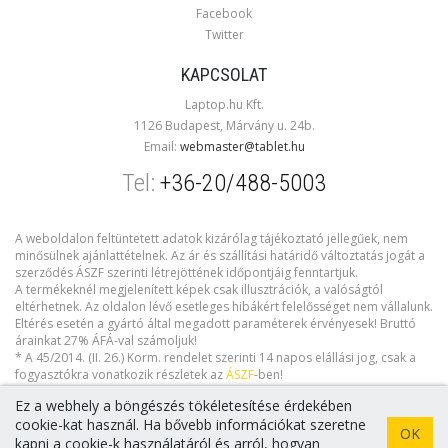
Facebook
Twitter
KAPCSOLAT
Laptop.hu Kft.
1126 Budapest, Márvány u. 24b.
Email:
webmaster@tablet.hu
Tel:
+36-20/488-5003
A weboldalon feltüntetett adatok kizárólag tájékoztató jellegűek, nem
minősülnek ajánlattételnek. Az ár és szállítási határidő változtatás jogát a
szerződés ÁSZF szerinti létrejöttének időpontjáig fenntartjuk.
A termékeknél megjelenített képek csak illusztrációk, a valóságtól
eltérhetnek. Az oldalon lévő esetleges hibákért felelősséget nem vállalunk.
Eltérés esetén a gyártó által megadott paraméterek érvényesek! Bruttó
árainkat 27% ÁFÁ-val számoljuk!
* A 45/2014. (II. 26.) Korm. rendelet szerinti 14 napos elállási jog, csak a
fogyasztókra vonatkozik részletek az
ÁSZF
-ben!
Ez a webhely a böngészés tökéletesítése érdekében
cookie-kat használ. Ha bővebb információkat szeretne
OK
kapni a cookie-k használatáról és arról, hogyan
Copyright © 2026 tablet.hu. Minden jog fenntartva!