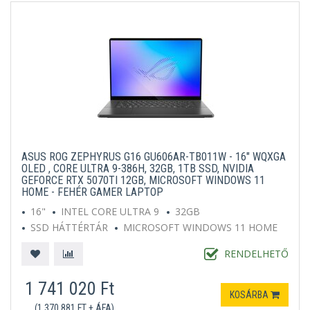
ASUS ROG ZEPHYRUS G16 GU606AR-TB011W - 16" WQXGA
OLED , CORE ULTRA 9-386H, 32GB, 1TB SSD, NVIDIA
GEFORCE RTX 5070TI 12GB, MICROSOFT WINDOWS 11
HOME - FEHÉR GAMER LAPTOP
16"
INTEL CORE ULTRA 9
32GB
SSD HÁTTÉRTÁR
MICROSOFT WINDOWS 11 HOME
FEHÉR
RENDELHETŐ
1 741 020 Ft
KOSÁRBA
(1 370 881 FT + ÁFA)