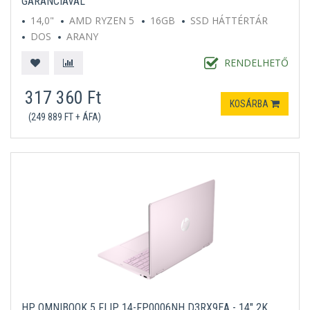
GARANCIÁVAL
14,0"
AMD RYZEN 5
16GB
SSD HÁTTÉRTÁR
DOS
ARANY
RENDELHETŐ
317 360 Ft
KOSÁRBA
(249 889 FT + ÁFA)
HP OMNIBOOK 5 FLIP 14-FP0006NH D3RX9EA - 14" 2K