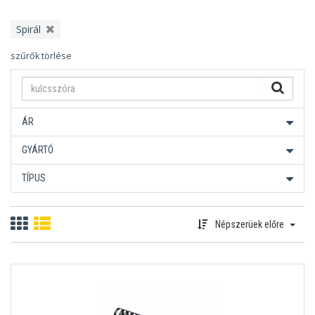
Spirál
szűrők törlése
ÁR
GYÁRTÓ
TÍPUS
Népszerüek előre