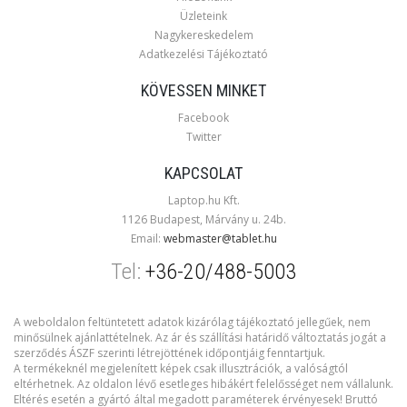
Üzleteink
Nagykereskedelem
Adatkezelési Tájékoztató
KÖVESSEN MINKET
Facebook
Twitter
KAPCSOLAT
Laptop.hu Kft.
1126 Budapest, Márvány u. 24b.
Email:
webmaster@tablet.hu
Tel:
+36-20/488-5003
A weboldalon feltüntetett adatok kizárólag tájékoztató jellegűek, nem
minősülnek ajánlattételnek. Az ár és szállítási határidő változtatás jogát a
szerződés ÁSZF szerinti létrejöttének időpontjáig fenntartjuk.
A termékeknél megjelenített képek csak illusztrációk, a valóságtól
eltérhetnek. Az oldalon lévő esetleges hibákért felelősséget nem vállalunk.
Eltérés esetén a gyártó által megadott paraméterek érvényesek! Bruttó