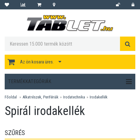
Az ön kosara üres.
TERMÉKKATEGÓRIÁK
Főoldal
Alkatrészek, Perifériák
Irodatechnika
Irodakellék
Spirál irodakellék
SZŰRÉS