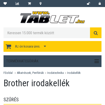
Az ön kosara üres.
TERMÉKKATEGÓRIÁK
Főoldal
Alkatrészek, Perifériák
Irodatechnika
Irodakellék
Brother irodakellék
SZŰRÉS