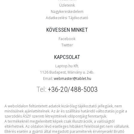
Üzleteink
Nagykereskedelem
Adatkezelési Tájékoztató
KÖVESSEN MINKET
Facebook
Twitter
KAPCSOLAT
Laptop.hu Kft.
1126 Budapest, Márvány u. 24b.
Email:
webmaster@tablet.hu
Tel:
+36-20/488-5003
A weboldalon feltüntetett adatok kizárólag tájékoztató jellegűek, nem
minősülnek ajánlattételnek. Az ár és szállítási határidő változtatás jogát a
szerződés ÁSZF szerinti létrejöttének időpontjáig fenntartjuk.
A termékeknél megjelenített képek csak illusztrációk, a valóságtól
eltérhetnek. Az oldalon lévő esetleges hibákért felelősséget nem vállalunk.
Eltérés esetén a gyártó által megadott paraméterek érvényesek! Bruttó