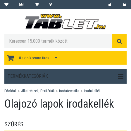
Az ön kosara üres.
TERMÉKKATEGÓRIÁK
Főoldal
Alkatrészek, Perifériák
Irodatechnika
Irodakellék
Olajozó lapok irodakellék
SZŰRÉS