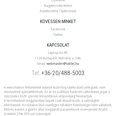
Üzleteink
Nagykereskedelem
Adatkezelési Tájékoztató
KÖVESSEN MINKET
Facebook
Twitter
KAPCSOLAT
Laptop.hu Kft.
1126 Budapest, Márvány u. 24b.
Email:
webmaster@tablet.hu
Tel:
+36-20/488-5003
A weboldalon feltüntetett adatok kizárólag tájékoztató jellegűek, nem
minősülnek ajánlattételnek. Az ár és szállítási határidő változtatás jogát a
szerződés ÁSZF szerinti létrejöttének időpontjáig fenntartjuk.
A termékeknél megjelenített képek csak illusztrációk, a valóságtól
eltérhetnek. Az oldalon lévő esetleges hibákért felelősséget nem vállalunk.
Eltérés esetén a gyártó által megadott paraméterek érvényesek! Bruttó
árainkat 27% ÁFÁ-val számoljuk!