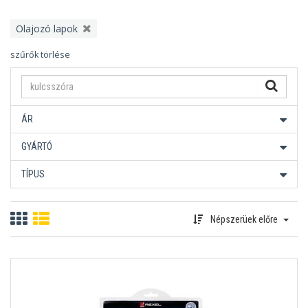
Olajozó lapok
szűrők törlése
ÁR
GYÁRTÓ
TÍPUS
Népszerüek előre