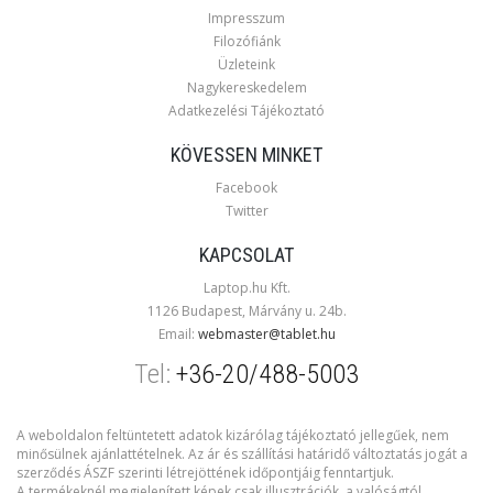
Impresszum
Filozófiánk
Üzleteink
Nagykereskedelem
Adatkezelési Tájékoztató
KÖVESSEN MINKET
Facebook
Twitter
KAPCSOLAT
Laptop.hu Kft.
1126 Budapest, Márvány u. 24b.
Email:
webmaster@tablet.hu
Tel:
+36-20/488-5003
A weboldalon feltüntetett adatok kizárólag tájékoztató jellegűek, nem
minősülnek ajánlattételnek. Az ár és szállítási határidő változtatás jogát a
szerződés ÁSZF szerinti létrejöttének időpontjáig fenntartjuk.
A termékeknél megjelenített képek csak illusztrációk, a valóságtól