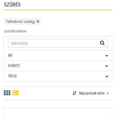
SZŰRÉS
Feliratozó szalag
szűrők törlése
ÁR
GYÁRTÓ
TÍPUS
Népszerüek előre