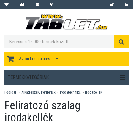
Az ön kosara üres.
TERMÉKKATEGÓRIÁK
Főoldal
Alkatrészek, Perifériák
Irodatechnika
Irodakellék
Feliratozó szalag
irodakellék