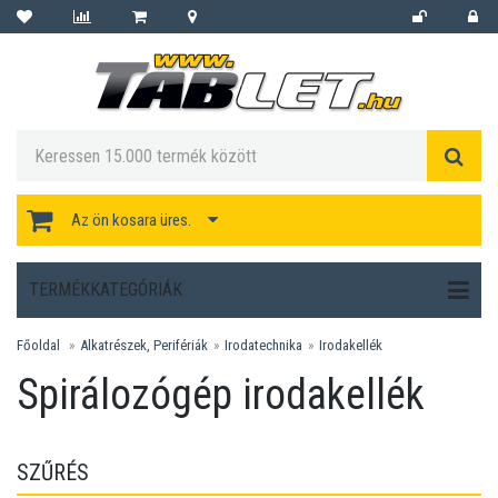
Az ön kosara üres.
TERMÉKKATEGÓRIÁK
Főoldal
Alkatrészek, Perifériák
Irodatechnika
Irodakellék
Spirálozógép irodakellék
SZŰRÉS