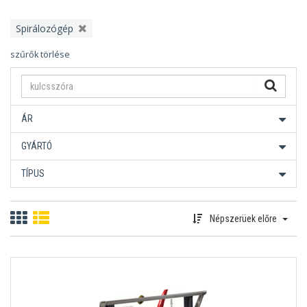
Spirálozógép
szűrők törlése
ÁR
GYÁRTÓ
TÍPUS
Népszerüek előre