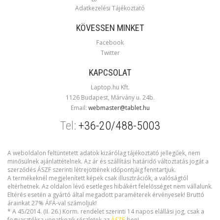
Adatkezelési Tájékoztató
KÖVESSEN MINKET
Facebook
Twitter
KAPCSOLAT
Laptop.hu Kft.
1126 Budapest, Márvány u. 24b.
Email:
webmaster@tablet.hu
Tel:
+36-20/488-5003
A weboldalon feltüntetett adatok kizárólag tájékoztató jellegűek, nem
minősülnek ajánlattételnek. Az ár és szállítási határidő változtatás jogát a
szerződés ÁSZF szerinti létrejöttének időpontjáig fenntartjuk.
A termékeknél megjelenített képek csak illusztrációk, a valóságtól
eltérhetnek. Az oldalon lévő esetleges hibákért felelősséget nem vállalunk.
Eltérés esetén a gyártó által megadott paraméterek érvényesek! Bruttó
árainkat 27% ÁFÁ-val számoljuk!
* A 45/2014. (II. 26.) Korm. rendelet szerinti 14 napos elállási jog, csak a
fogyasztókra vonatkozik részletek az
ÁSZF
-ben!