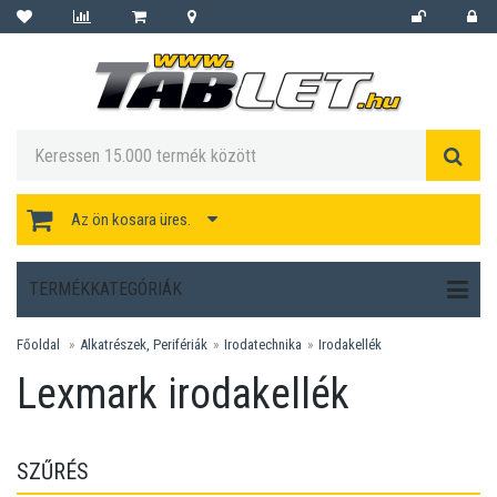
Az ön kosara üres.
TERMÉKKATEGÓRIÁK
Főoldal
Alkatrészek, Perifériák
Irodatechnika
Irodakellék
Lexmark irodakellék
SZŰRÉS