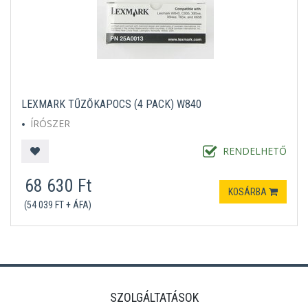
LEXMARK TŰZŐKAPOCS (4 PACK) W840
ÍRÓSZER
RENDELHETŐ
68 630 Ft
KOSÁRBA
(54 039 FT + ÁFA)
SZOLGÁLTATÁSOK