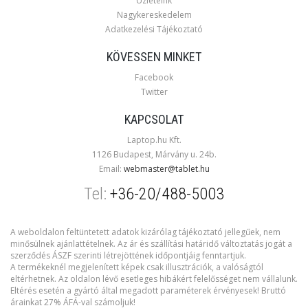
Üzleteink
Nagykereskedelem
Adatkezelési Tájékoztató
KÖVESSEN MINKET
Facebook
Twitter
KAPCSOLAT
Laptop.hu Kft.
1126 Budapest, Márvány u. 24b.
Email:
webmaster@tablet.hu
Tel:
+36-20/488-5003
A weboldalon feltüntetett adatok kizárólag tájékoztató jellegűek, nem
minősülnek ajánlattételnek. Az ár és szállítási határidő változtatás jogát a
szerződés ÁSZF szerinti létrejöttének időpontjáig fenntartjuk.
A termékeknél megjelenített képek csak illusztrációk, a valóságtól
eltérhetnek. Az oldalon lévő esetleges hibákért felelősséget nem vállalunk.
Eltérés esetén a gyártó által megadott paraméterek érvényesek! Bruttó
árainkat 27% ÁFÁ-val számoljuk!