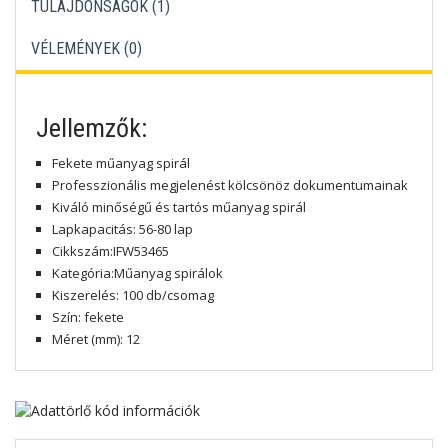
TULAJDONSÁGOK (1)
VÉLEMÉNYEK (
0
)
Jellemzők:
Fekete műanyag spirál
Professzionális megjelenést kölcsönöz dokumentumainak
Kiváló minőségű és tartós műanyag spirál
Lapkapacitás: 56-80 lap
Cikkszám:IFW53465
Kategória:Műanyag spirálok
Kiszerelés: 100 db/csomag
Szín: fekete
Méret (mm): 12