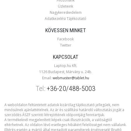
Filozófiánk
Üzleteink
Nagykereskedelem
Adatkezelési Tájékoztató
KÖVESSEN MINKET
Facebook
Twitter
KAPCSOLAT
Laptop.hu Kft.
1126 Budapest, Márvány u. 24b.
Email:
webmaster@tablet.hu
Tel:
+36-20/488-5003
A weboldalon feltüntetett adatok kizárólag tájékoztató jellegűek, nem
minősülnek ajánlattételnek. Az ár és szállítási határidő változtatás jogát a
szerződés ÁSZF szerinti létrejöttének időpontjáig fenntartjuk.
A termékeknél megjelenített képek csak illusztrációk, a valóságtól
eltérhetnek. Az oldalon lévő esetleges hibákért felelősséget nem vállalunk.
Eltérés esetén a gyártó által megadott paraméterek érvényesek! Bruttó