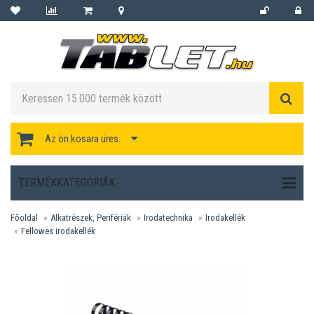
Az ön kosara üres.
TERMÉKKATEGÓRIÁK
Főoldal
Alkatrészek, Perifériák
Irodatechnika
Irodakellék
Fellowes irodakellék