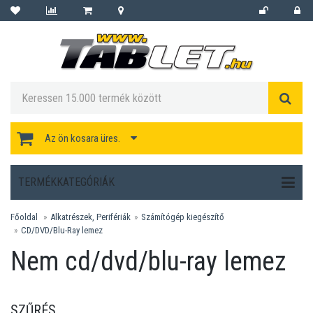
Az ön kosara üres.
TERMÉKKATEGÓRIÁK
Főoldal
Alkatrészek, Perifériák
Számítógép kiegészítő
CD/DVD/Blu-Ray lemez
Nem cd/dvd/blu-ray lemez
SZŰRÉS