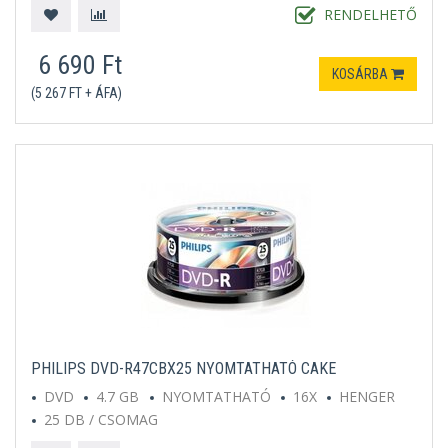
RENDELHETŐ
6 690 Ft
KOSÁRBA
(5 267 FT + ÁFA)
PHILIPS DVD-R47CBX25 NYOMTATHATÓ CAKE
DVD
4.7 GB
NYOMTATHATÓ
16X
HENGER
25 DB / CSOMAG