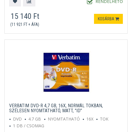
RENDELHETŐ
15 140 Ft
KOSÁRBA
(11 921 FT + ÁFA)
VERBATIM DVD-R 4,7 GB, 16X, NORMÁL TOKBAN,
SZÉLESEN NYOMTATHATÓ, MATT, "ID"
DVD
4.7 GB
NYOMTATHATÓ
16X
TOK
1 DB / CSOMAG