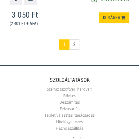
3 050 Ft
KOSÁRBA
(2 401 FT + ÁFA)
1
2
SZOLGÁLTATÁSOK
Szerviz (szoftver, hardver)
Bővítés
Beszámítás
Felvásárlás
Tablet választási tanácsadás
Hitelügyintézés
Házhozszállítás