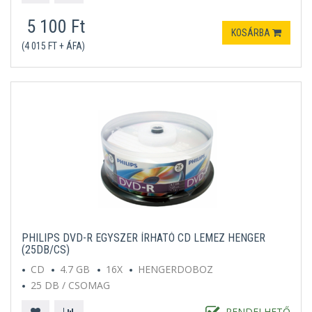
5 100 Ft
KOSÁRBA
(4 015 FT + ÁFA)
PHILIPS DVD-R EGYSZER ÍRHATÓ CD LEMEZ HENGER
(25DB/CS)
CD
4.7 GB
16X
HENGERDOBOZ
25 DB / CSOMAG
RENDELHETŐ