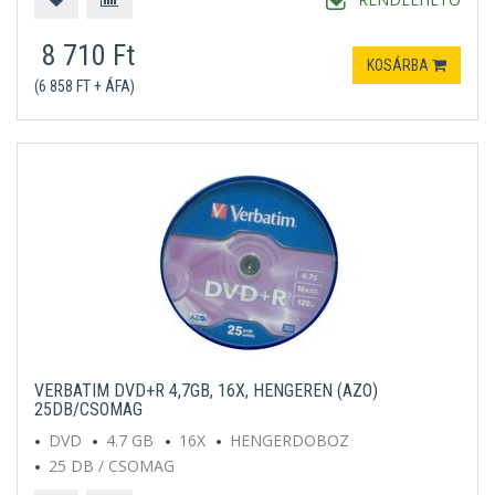
8 710 Ft
KOSÁRBA
(6 858 FT + ÁFA)
VERBATIM DVD+R 4,7GB, 16X, HENGEREN (AZO)
25DB/CSOMAG
DVD
4.7 GB
16X
HENGERDOBOZ
25 DB / CSOMAG