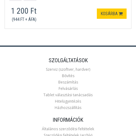
1 200 Ft
KOSÁRBA
(944 FT + ÁFA)
SZOLGÁLTATÁSOK
Szerviz (szoftver, hardver)
Bővítés
Beszámítás
Felvásárlás
Tablet választási tanácsadás
Hitelügyintézés
Házhozszállítás
INFORMÁCIÓK
Általános szerződési feltételek
Szerződési feltételek (archív)