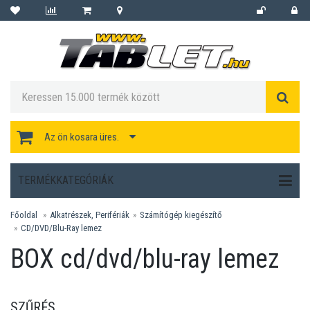
Az ön kosara üres.
TERMÉKKATEGÓRIÁK
Főoldal
Alkatrészek, Perifériák
Számítógép kiegészítő
CD/DVD/Blu-Ray lemez
BOX cd/dvd/blu-ray lemez
SZŰRÉS