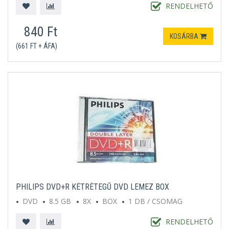
RENDELHETŐ
840 Ft
KOSÁRBA
(661 FT + ÁFA)
PHILIPS DVD+R KÉTRÉTEGŰ DVD LEMEZ BOX
DVD
8.5 GB
8X
BOX
1 DB / CSOMAG
RENDELHETŐ