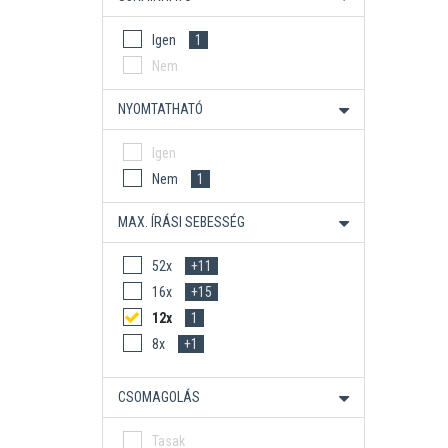
Igen
1
Nem
NYOMTATHATÓ
Igen
Nem
1
MAX. ÍRÁSI SEBESSÉG
52x
+11
16x
+15
12x
1
8x
+1
CSOMAGOLÁS
Tasak