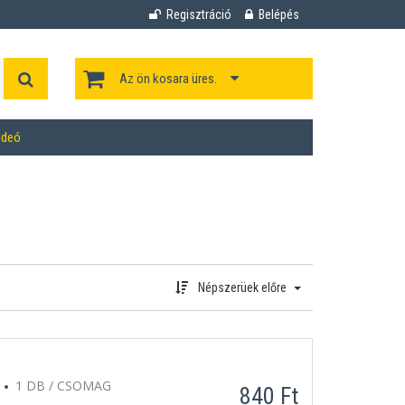
Regisztráció
Belépés
Az ön kosara üres.
ideó
Népszerüek előre
1 DB / CSOMAG
840 Ft