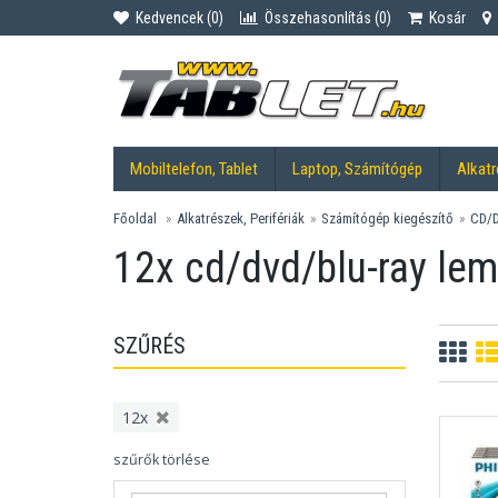
Kedvencek (
0
)
Összehasonlítás (
0
)
Kosár
Mobiltelefon, Tablet
Laptop, Számítógép
Alkatr
Főoldal
Alkatrészek, Perifériák
Számítógép kiegészítő
CD/D
12x cd/dvd/blu-ray le
SZŰRÉS
12x
szűrők törlése