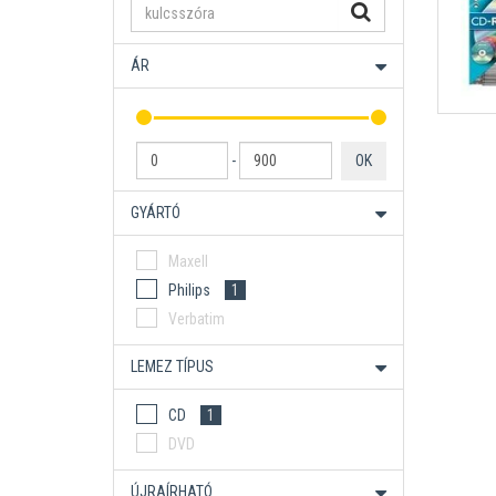
ÁR
-
OK
GYÁRTÓ
Maxell
Philips
1
Verbatim
LEMEZ TÍPUS
CD
1
DVD
ÚJRAÍRHATÓ