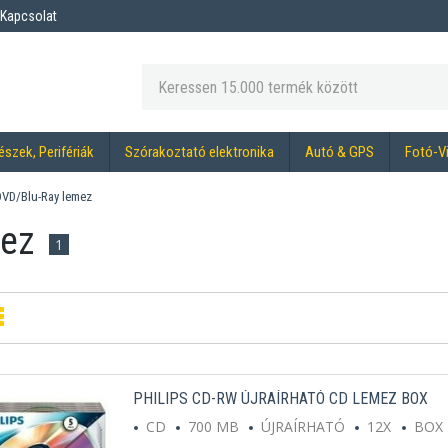
Kapcsolat
észek, Perifériák
Szórakoztató elektronika
Autó & GPS
Fotó-V
VD/Blu-Ray lemez
mez
1
PHILIPS CD-RW ÚJRAÍRHATÓ CD LEMEZ BOX
CD
700 MB
ÚJRAÍRHATÓ
12X
BOX