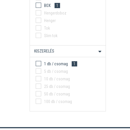
BOX
1
Hengerdoboz
Henger
Tok
Slim tok
KISZERELÉS
1 db / csomag
1
5 db / csomag
10 db / csomag
25 db / csomag
50 db / csomag
100 db / csomag