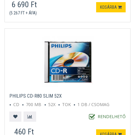
6 690 Ft
KOSÁRBA
(5 267 FT + ÁFA)
PHILIPS CD-R80 SLIM 52X
CD
700 MB
52X
TOK
1 DB / CSOMAG
RENDELHETŐ
460 Ft
KOSÁRBA