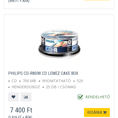
(496 FT + ÁFA)
PHILIPS CD-R80IW CD LEMEZ CAKE BOX
CD
700 MB
NYOMTATHATÓ
52X
HENGERDOBOZ
25 DB / CSOMAG
RENDELHETŐ
7 400 Ft
KOSÁRBA
(5 826 FT + ÁFA)