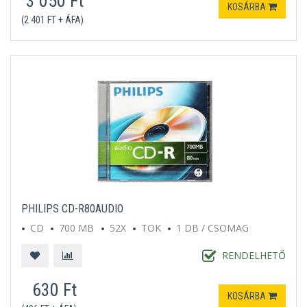
3 050 Ft
KOSÁRBA
(2 401 FT + ÁFA)
PHILIPS CD-R80AUDIO
CD
700 MB
52X
TOK
1 DB / CSOMAG
RENDELHETŐ
630 Ft
KOSÁRBA