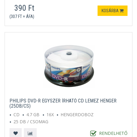
390 Ft
KOSÁRBA
(307 FT + ÁFA)
PHILIPS DVD-R EGYSZER ÍRHATÓ CD LEMEZ HENGER
(25DB/CS)
CD
4.7 GB
16X
HENGERDOBOZ
25 DB / CSOMAG
RENDELHETŐ