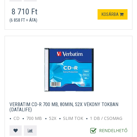
8 710 Ft
KOSÁRBA
(6 858 FT + ÁFA)
VERBATIM CD-R 700 MB, 80MIN, 52X VÉKONY TOKBAN
(DATALIFE)
CD
700 MB
52X
SLIM TOK
1 DB / CSOMAG
RENDELHETŐ