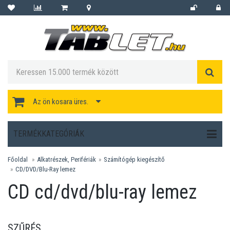
Az ön kosara üres.
TERMÉKKATEGÓRIÁK
Főoldal
Alkatrészek, Perifériák
Számítógép kiegészítő
CD/DVD/Blu-Ray lemez
CD cd/dvd/blu-ray lemez
SZŰRÉS