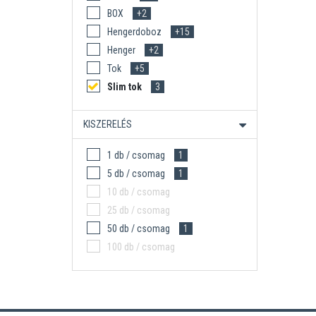
BOX
+2
Hengerdoboz
+15
Henger
+2
Tok
+5
Slim tok
3
KISZERELÉS
1 db / csomag
1
5 db / csomag
1
10 db / csomag
25 db / csomag
50 db / csomag
1
100 db / csomag