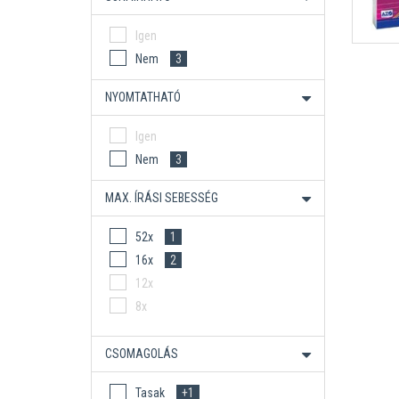
Igen
Nem
3
NYOMTATHATÓ
Igen
Nem
3
MAX. ÍRÁSI SEBESSÉG
52x
1
16x
2
12x
8x
CSOMAGOLÁS
Tasak
+1