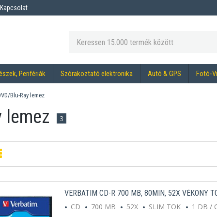
Kapcsolat
észek, Perifériák
Szórakoztató elektronika
Autó & GPS
Fotó-V
VD/Blu-Ray lemez
y lemez
3
VERBATIM CD-R 700 MB, 80MIN, 52X VÉKONY T
CD
700 MB
52X
SLIM TOK
1 DB /