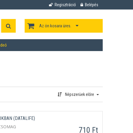
Regisztráció
Belépés
Az ön kosara üres.
ideó
Népszerüek előre
OKBAN (DATALIFE)
 CSOMAG
710 Ft