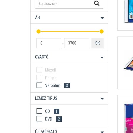
ÁR
-
OK
GYÁRTÓ
Maxell
Philips
Verbatim
3
LEMEZ TÍPUS
CD
1
DVD
2
ÚJRAÍRHATÓ