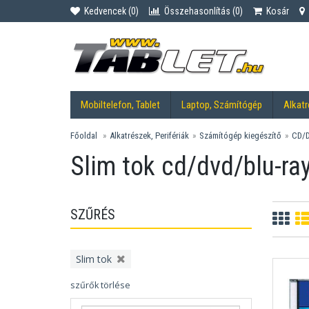
Kedvencek (
0
)
Összehasonlítás (
0
)
Kosár
Mobiltelefon, Tablet
Laptop, Számítógép
Alkatr
Főoldal
Alkatrészek, Perifériák
Számítógép kiegészítő
CD/D
Slim tok cd/dvd/blu-ra
SZŰRÉS
Slim tok
szűrők törlése