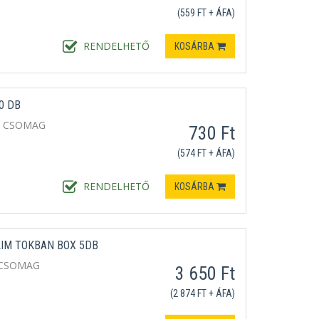
(559 FT + ÁFA)
RENDELHETŐ
KOSÁRBA
0 DB
/ CSOMAG
730 Ft
(574 FT + ÁFA)
RENDELHETŐ
KOSÁRBA
LIM TOKBAN BOX 5DB
 CSOMAG
3 650 Ft
(2 874 FT + ÁFA)