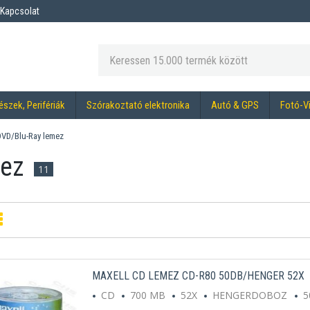
Kapcsolat
észek, Perifériák
Szórakoztató elektronika
Autó & GPS
Fotó-V
VD/Blu-Ray lemez
mez
11
MAXELL CD LEMEZ CD-R80 50DB/HENGER 52X
CD
700 MB
52X
HENGERDOBOZ
5