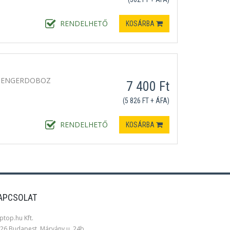
RENDELHETŐ
KOSÁRBA
HENGERDOBOZ
7 400 Ft
(5 826 FT + ÁFA)
RENDELHETŐ
KOSÁRBA
APCSOLAT
ptop.hu Kft.
26 Budapest, Márvány u. 24b.