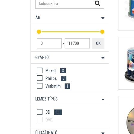
ÁR
-
OK
GYÁRTÓ
Maxell
3
Philips
7
Verbatim
1
LEMEZ TÍPUS
CD
11
DVD
ÚJRAÍRHATÓ