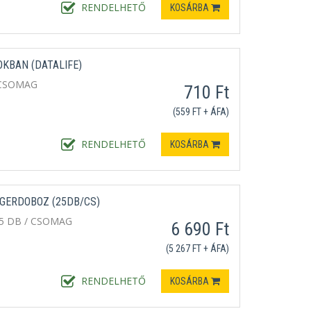
RENDELHETŐ
KOSÁRBA
OKBAN (DATALIFE)
 CSOMAG
710 Ft
(559 FT + ÁFA)
RENDELHETŐ
KOSÁRBA
NGERDOBOZ (25DB/CS)
5 DB / CSOMAG
6 690 Ft
(5 267 FT + ÁFA)
RENDELHETŐ
KOSÁRBA