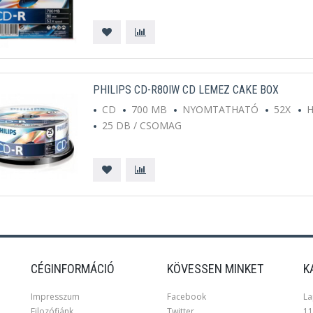
PHILIPS CD-R80IW CD LEMEZ CAKE BOX
CD
700 MB
NYOMTATHATÓ
52X
25 DB / CSOMAG
CÉGINFORMÁCIÓ
KÖVESSEN MINKET
K
Impresszum
Facebook
La
Filozófiánk
Twitter
11