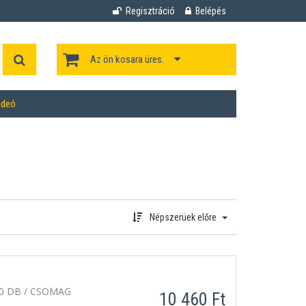
Regisztráció
Belépés
Az ön kosara üres.
ideó
Népszerüek előre
0 DB / CSOMAG
10 460 Ft