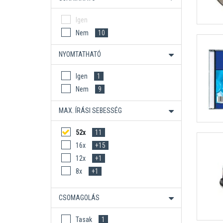
Igen
Nem
10
NYOMTATHATÓ
Igen
1
Nem
9
MAX. ÍRÁSI SEBESSÉG
52x
11
16x
+15
12x
+1
8x
+1
CSOMAGOLÁS
Tasak
1