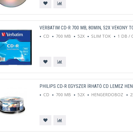
VERBATIM CD-R 700 MB, 80MIN, 52X VÉKONY T
CD
700 MB
52X
SLIM TOK
1 DB /
PHILIPS CD-R EGYSZER ÍRHATÓ CD LEMEZ HE
CD
700 MB
52X
HENGERDOBOZ
2