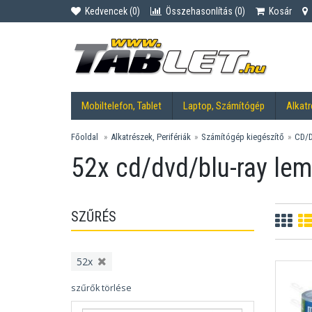
Kedvencek (
0
)
Összehasonlítás (
0
)
Kosár
Mobiltelefon, Tablet
Laptop, Számítógép
Alkatr
Főoldal
Alkatrészek, Perifériák
Számítógép kiegészítő
CD/D
52x cd/dvd/blu-ray le
SZŰRÉS
52x
szűrők törlése