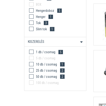
BOX
Hengerdoboz
5
Henger
1
Tok
3
Slim tok
1
KISZERELÉS
1 db / csomag
5
5 db / csomag
10 db / csomag
1
25 db / csomag
2
50 db / csomag
2
100 db / csomag