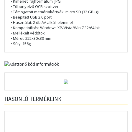
• Kimeneti fájlformátum: JPG
• Többnyelvű OCR szoftver
• Támogatott memóriakártyák: micro SD (32 GB-ig)
• Beépített USB 2.0 port
• Használat: 2 db AA alkáli elemmel
• Kompatibilitás: Windows XP/Vista/Win 7 32/64-bit
• Mellékelt védőtok
• Méret: 255x30x30 mm
• Súly: 156g
HASONLÓ TERMÉKEINK