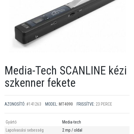
Media-Tech SCANLINE kézi
szkenner fekete
AZONOSÍTÓ:
#141263
MODEL:
MT4090
FRISSÍTVE:
23 PERCE
Gyártó
Media-tech
Lapolvasási sebesség
2 mp / oldal