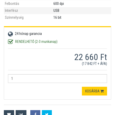
Felbontás
600 dpi
Interfész
USB
Színmélység
16 bit
24 hónap garancia
RENDELHETŐ (2-3 munkanap)
22 660 Ft
(17 842 FT + ÁFA)
KOSÁRBA