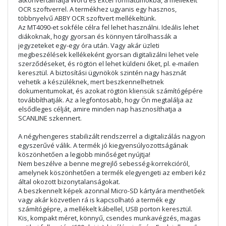
átkonvertálhatja Word és Excel formátumokba, a mellékelt
OCR szoftverrel. A termékhez ugyanis egy hasznos,
többnyelvű ABBY OCR szoftvert mellékeltünk.
Az MT4090-et sokféle célra fel lehet használni. Ideális lehet
diákoknak, hogy gyorsan és könnyen tárolhassák a
jegyzeteket egy-egy óra után. Vagy akár üzleti
megbeszélések kellékeként gyorsan digitalizálni lehet vele
szerződéseket, és rögtön el lehet küldeni őket, pl. e-mailen
keresztül. A biztosítási ügynökök szintén nagy hasznát
vehetik a készüléknek, mert beszkennelhetnek
dokumentumokat, és azokat rögtön kliensük számítógépére
továbbíthatják. Az a legfontosabb, hogy Ön megtalálja az
elsődleges célját, amire minden nap hasznosíthatja a
SCANLINE szkennert.
A négyhengeres stabilizált rendszerrel a digitalizálás nagyon
egyszerűvé válik. A termék jó kiegyensúlyozottságának
köszönhetően a legjobb minőséget nyújtja!
Nem beszélve a benne megrejlő sebesség-korrekcióról,
amelynek köszönhetően a termék elegyengeti az emberi kéz
által okozott bizonytalanságokat.
A beszkennelt képek azonnal Micro-SD kártyára menthetőek
vagy akár közvetlen rá is kapcsolható a termék egy
számítógépre, a mellékelt kábellel, USB porton keresztül.
Kis, kompakt méret, könnyű, csendes munkavégzés, magas