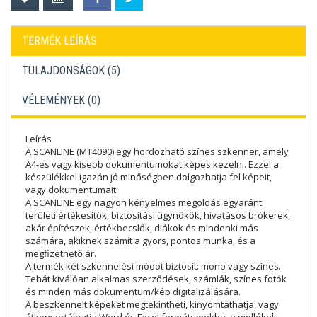
TERMÉK LEÍRÁS
TULAJDONSÁGOK (5)
VÉLEMÉNYEK (
0
)
Leírás
A SCANLINE (MT4090) egy hordozható színes szkenner, amely
A4-es vagy kisebb dokumentumokat képes kezelni. Ezzel a
készülékkel igazán jó minőségben dolgozhatja fel képeit,
vagy dokumentumait.
A SCANLINE egy nagyon kényelmes megoldás egyaránt
területi értékesítők, biztosítási ügynökök, hivatásos brókerek,
akár építészek, értékbecslők, diákok és mindenki más
számára, akiknek számít a gyors, pontos munka, és a
megfizethető ár.
A termék két szkennelési módot biztosít: mono vagy színes.
Tehát kiválóan alkalmas szerződések, számlák, színes fotók
és minden más dokumentum/kép digitalizálására.
A beszkennelt képeket megtekintheti, kinyomtathatja, vagy