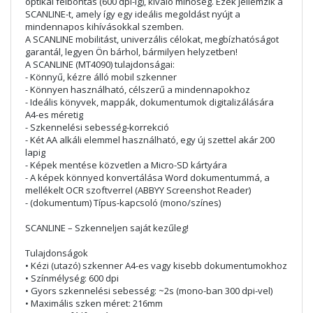
optikai felbontás (600 dpi-ig), kiváló minőség. Ezek jellemzik a
SCANLINE-t, amely így egy ideális megoldást nyújt a
mindennapos kihívásokkal szemben.
A SCANLINE mobilitást, univerzális célokat, megbízhatóságot
garantál, legyen Ön bárhol, bármilyen helyzetben!
A SCANLINE (MT4090) tulajdonságai:
- Könnyű, kézre álló mobil szkenner
- Könnyen használható, célszerű a mindennapokhoz
- Ideális könyvek, mappák, dokumentumok digitalizálására
A4-es méretig
- Szkennelési sebesség-korrekció
- Két AA alkáli elemmel használható, egy új szettel akár 200
lapig
- Képek mentése közvetlen a Micro-SD kártyára
- A képek könnyed konvertálása Word dokumentummá, a
mellékelt OCR szoftverrel (ABBYY Screenshot Reader)
- (dokumentum) Típus-kapcsoló (mono/színes)
SCANLINE – Szkenneljen saját kezűleg!
Tulajdonságok
• Kézi (utazó) szkenner A4-es vagy kisebb dokumentumokhoz
• Színmélység: 600 dpi
• Gyors szkennelési sebesség: ~2s (mono-ban 300 dpi-vel)
• Maximális szken méret: 216mm