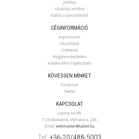
Jótállás
Vásárlási módok
Elállás a szerződéstől
CÉGINFORMÁCIÓ
Impresszum
Filozófiánk
Üzleteink
Nagykereskedelem
Adatkezelési Tájékoztató
KÖVESSEN MINKET
Facebook
Twitter
KAPCSOLAT
Laptop.hu Kft.
1126 Budapest, Márvány u. 24b.
Email:
webmaster@tablet.hu
Tel:
+36-20/488-5003