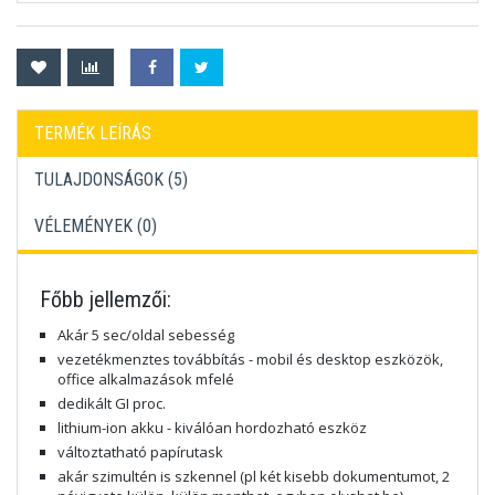
TERMÉK LEÍRÁS
TULAJDONSÁGOK (5)
VÉLEMÉNYEK (
0
)
Főbb jellemzői:
Akár 5 sec/oldal sebesség
vezetékmenztes továbbítás - mobil és desktop eszközök,
office alkalmazások mfelé
dedikált GI proc.
lithium-ion akku - kiválóan hordozható eszköz
változtatható papírutask
akár szimultén is szkennel (pl két kisebb dokumentumot, 2