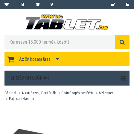
Az ön kosara üres.
TERMÉKKATEGÓRIÁK
Főoldal
Alkatrészek, Perifériák
Számítógép periféria
Szkenner
Fujitsu szkenner