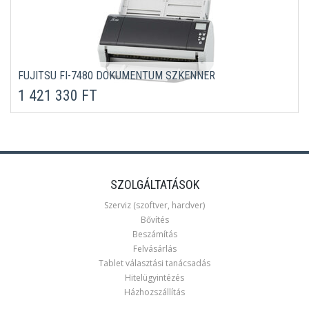
FUJITSU FI-7480 DOKUMENTUM SZKENNER
1 421 330 FT
SZOLGÁLTATÁSOK
Szerviz (szoftver, hardver)
Bővítés
Beszámítás
Felvásárlás
Tablet választási tanácsadás
Hitelügyintézés
Házhozszállítás