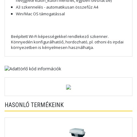
névjgyete külön_külön menthet, egyben olvshat be)
A3 szkennelés - automatikusan összefűz A4
Win/Mac OS támogatással
Beépített Wi-Fi képességekkel rendlekező szkenner.
Könnyedén konfigurálhatóő, hordozható, pl. othoni és irpdai
környezetben is kényelmesen használhatja.
HASONLÓ TERMÉKEINK