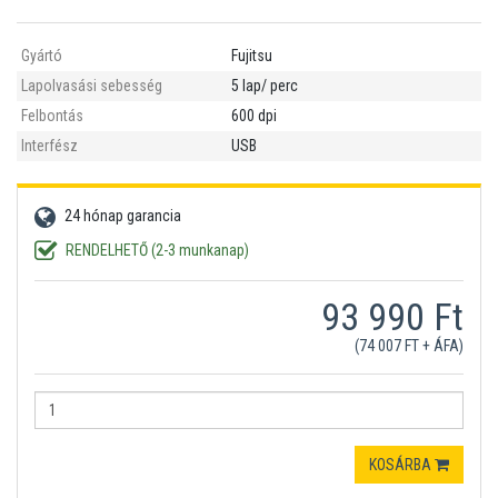
Gyártó
Fujitsu
Lapolvasási sebesség
5 lap/ perc
Felbontás
600 dpi
Interfész
USB
24 hónap garancia
RENDELHETŐ (2-3 munkanap)
93 990 Ft
(74 007 FT + ÁFA)
KOSÁRBA