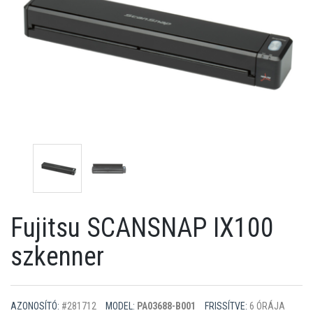
Fujitsu SCANSNAP IX100
szkenner
AZONOSÍTÓ:
#281712
MODEL:
PA03688-B001
FRISSÍTVE:
6 ÓRÁJA