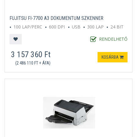
FUJITSU FI-7700 A3 DOKUMENTUM SZKENNER
100 LAP/PERC
600 DPI
USB
300 LAP
24 BIT
RENDELHETŐ
3 157 360 Ft
KOSÁRBA
(2 486 110 FT + ÁFA)