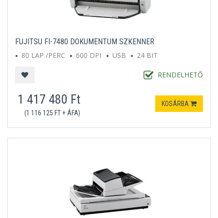
FUJITSU FI-7480 DOKUMENTUM SZKENNER
80 LAP /PERC
600 DPI
USB
24 BIT
RENDELHETŐ
1 417 480 Ft
KOSÁRBA
(1 116 125 FT + ÁFA)