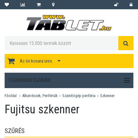
Az ön kosara üres.
TERMÉKKATEGÓRIÁK
Főoldal
Alkatrészek, Perifériák
Számítógép periféria
Szkenner
Fujitsu szkenner
SZŰRÉS