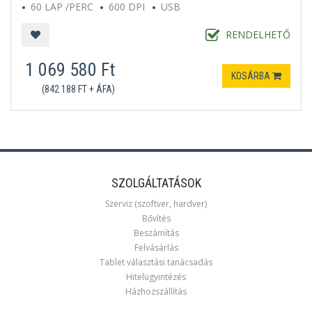
60 LAP /PERC
600 DPI
USB
RENDELHETŐ
1 069 580 Ft
KOSÁRBA
(842 188 FT + ÁFA)
SZOLGÁLTATÁSOK
Szerviz (szoftver, hardver)
Bővítés
Beszámítás
Felvásárlás
Tablet választási tanácsadás
Hitelügyintézés
Házhozszállítás