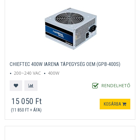
CHIEFTEC 400W IARENA TÁPEGYSÉG OEM (GPB-400S)
200~240 VAC
400W
RENDELHETŐ
15 050 Ft
KOSÁRBA
(11 850 FT + ÁFA)