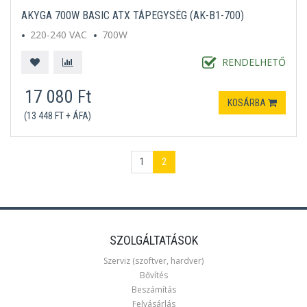
AKYGA 700W BASIC ATX TÁPEGYSÉG (AK-B1-700)
220-240 VAC
700W
RENDELHETŐ
17 080 Ft
KOSÁRBA
(13 448 FT + ÁFA)
1
2
SZOLGÁLTATÁSOK
Szerviz (szoftver, hardver)
Bővítés
Beszámítás
Felvásárlás