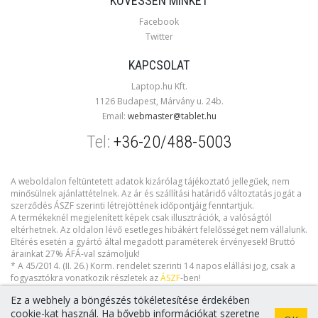
KÖVESSEN MINKET
Facebook
Twitter
KAPCSOLAT
Laptop.hu Kft.
1126 Budapest, Márvány u. 24b.
Email:
webmaster@tablet.hu
Tel:
+36-20/488-5003
A weboldalon feltüntetett adatok kizárólag tájékoztató jellegűek, nem
minősülnek ajánlattételnek. Az ár és szállítási határidő változtatás jogát a
szerződés ÁSZF szerinti létrejöttének időpontjáig fenntartjuk.
A termékeknél megjelenített képek csak illusztrációk, a valóságtól
eltérhetnek. Az oldalon lévő esetleges hibákért felelősséget nem vállalunk.
Eltérés esetén a gyártó által megadott paraméterek érvényesek! Bruttó
árainkat 27% ÁFÁ-val számoljuk!
* A 45/2014. (II. 26.) Korm. rendelet szerinti 14 napos elállási jog, csak a
fogyasztókra vonatkozik részletek az
ÁSZF
-ben!
Ez a webhely a böngészés tökéletesítése érdekében
cookie-kat használ. Ha bővebb információkat szeretne