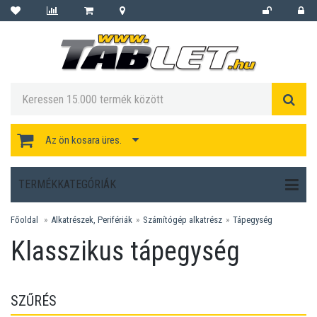
Az ön kosara üres.
TERMÉKKATEGÓRIÁK
Főoldal
Alkatrészek, Perifériák
Számítógép alkatrész
Tápegység
Klasszikus tápegység
SZŰRÉS