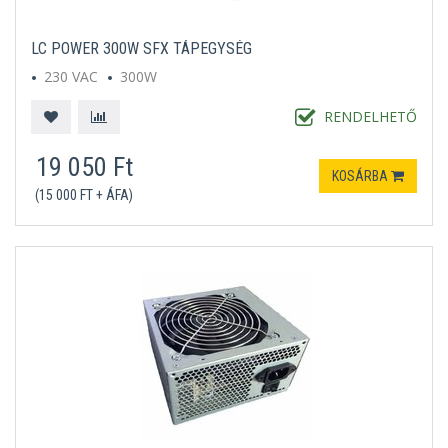
LC POWER 300W SFX TÁPEGYSÉG
230 VAC
300W
RENDELHETŐ
19 050 Ft
KOSÁRBA
(15 000 FT + ÁFA)