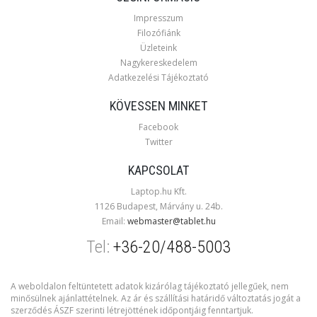
Impresszum
Filozófiánk
Üzleteink
Nagykereskedelem
Adatkezelési Tájékoztató
KÖVESSEN MINKET
Facebook
Twitter
KAPCSOLAT
Laptop.hu Kft.
1126 Budapest, Márvány u. 24b.
Email:
webmaster@tablet.hu
Tel:
+36-20/488-5003
A weboldalon feltüntetett adatok kizárólag tájékoztató jellegűek, nem
minősülnek ajánlattételnek. Az ár és szállítási határidő változtatás jogát a
szerződés ÁSZF szerinti létrejöttének időpontjáig fenntartjuk.