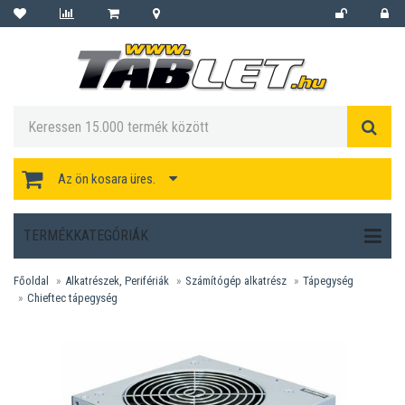
Az ön kosara üres.
TERMÉKKATEGÓRIÁK
Főoldal
Alkatrészek, Perifériák
Számítógép alkatrész
Tápegység
Chieftec tápegység