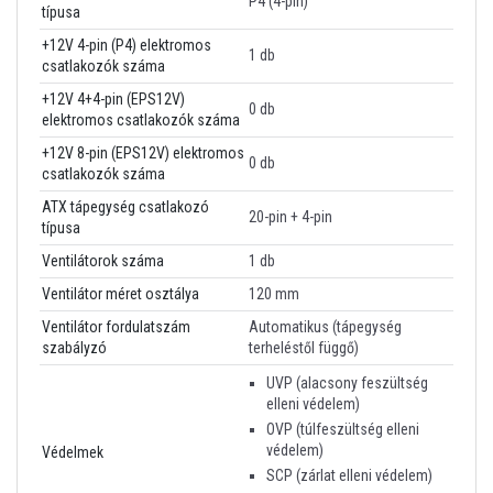
P4 (4-pin)
típusa
+12V 4-pin (P4) elektromos
1 db
csatlakozók száma
+12V 4+4-pin (EPS12V)
0 db
elektromos csatlakozók száma
+12V 8-pin (EPS12V) elektromos
0 db
csatlakozók száma
ATX tápegység csatlakozó
20-pin + 4-pin
típusa
Ventilátorok száma
1 db
Ventilátor méret osztálya
120 mm
Ventilátor fordulatszám
Automatikus (tápegység
szabályzó
terheléstől függő)
UVP (alacsony feszültség
elleni védelem)
OVP (túlfeszültség elleni
védelem)
Védelmek
SCP (zárlat elleni védelem)