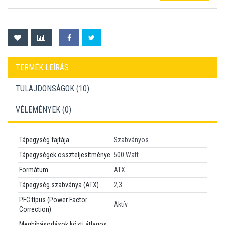
TERMÉK LEÍRÁS
TULAJDONSÁGOK (10)
VÉLEMÉNYEK (
0
)
Tápegység fajtája
Szabványos
Tápegységek összteljesítménye
500 Watt
Formátum
ATX
Tápegység szabványa (ATX)
2,3
PFC típus (Power Factor
Aktív
Correction)
Meghibásodások közti átlagos