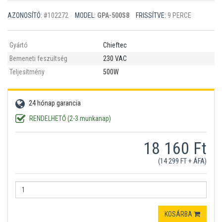
AZONOSÍTÓ:
#102272
MODEL:
GPA-500S8
FRISSÍTVE:
9 PERCE
Gyártó
Chieftec
Bemeneti feszültség
230 VAC
Teljesítmény
500W
24 hónap garancia
RENDELHETŐ (2-3 munkanap)
18 160 Ft
(14 299 FT + ÁFA)
KOSÁRBA