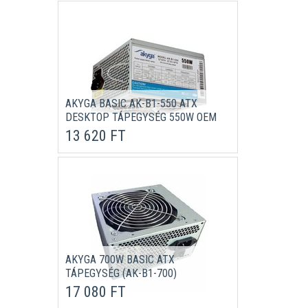
AKYGA BASIC AK-B1-550 ATX
DESKTOP TÁPEGYSÉG 550W OEM
13 620 FT
AKYGA 700W BASIC ATX
TÁPEGYSÉG (AK-B1-700)
17 080 FT