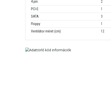
4 pin:
2
PCI-E:
1
SATA:
3
Floppy:
1
Ventilátor méret (cm):
12