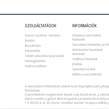
SZOLGÁLTATÁSOK
INFORMÁCIÓK
Szerviz (szoftver, hardver)
Általános szerződési
feltételek
Bővítés
Szerződési feltételek (archí
Beszámítás
Webáruház használati
Felvásárlás
útmutató
Tablet választási tanácsadás
Szállítási feltételek
Hitelügyintézés
Jótállás
Házhozszállítás
Vásárlási módok
Elállás a szerződéstől
A weboldalon feltüntetett adatok kizárólag tájékoztató jellegű
fenntartjuk.
A termékeknél megjelenített képek csak illusztrációk, a valósá
Eltérés esetén a gyártó által megadott paraméterek érvényes
* A 45/2014. (II. 26.) Korm. rendelet szerinti 14 napos elállás