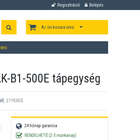
Regisztráció
Belépés
Az ön kosara üres.
ideó
K-B1-500E tápegység
VE:
27 PERCE
24 hónap garancia
RENDELHETŐ (2-3 munkanap)