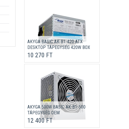
AKYGA BASIC AK-B1-420 ATX
DESKTOP TÁPEGYSÉG 420W BOX
10 270 FT
AKYGA 500W BASIC AK-B1-500
TÁPEGYSÉG OEM
12 400 FT