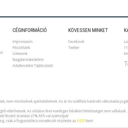
CÉGINFORMÁCIÓ
KÖVESSEN MINKET
K
Impresszum
Facebook
La
Filozófiánk
Twitter
11
v)
Üzleteink
Em
Nagykereskedelem
T
Adatkezelési Tájékoztató
ek, nem minősülnek ajánlattételnek. Az ár és szállítási határidő változtatás jogá
gtól eltérhetnek. Az oldalon lévő esetleges hibákért felelősséget nem vállalunk.
ek! Bruttó árainkat 27% ÁFÁ-val számoljuk!
i jog, csak a fogyasztókra vonatkozik részletek az
ÁSZF
-ben!