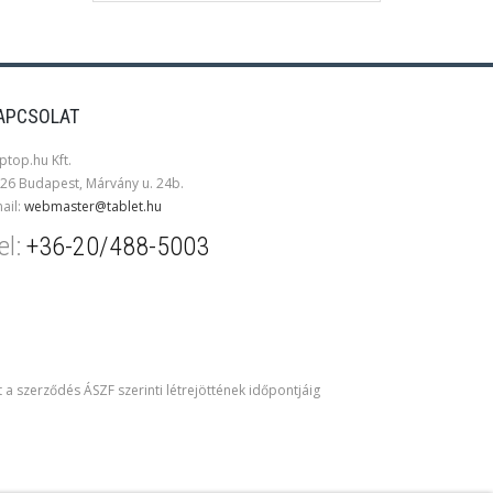
APCSOLAT
ptop.hu Kft.
26 Budapest, Márvány u. 24b.
ail:
webmaster@tablet.hu
el:
+36-20/488-5003
t a szerződés ÁSZF szerinti létrejöttének időpontjáig