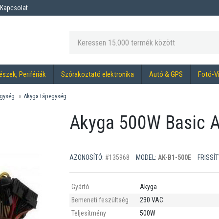
Kapcsolat
észek, Perifériák
Szórakoztató elektronika
Autó & GPS
Fotó-V
gység
Akyga tápegység
Akyga 500W Basic A
AZONOSÍTÓ:
#135968
MODEL:
AK-B1-500E
FRISSÍT
Gyártó
Akyga
Bemeneti feszültség
230 VAC
Teljesítmény
500W