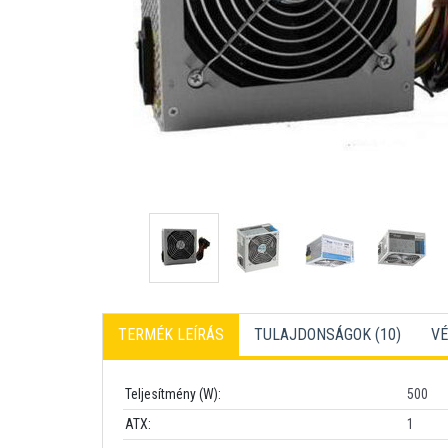
TERMÉK LEÍRÁS
TULAJDONSÁGOK (10)
VÉ
Teljesítmény (W):
500
ATX:
1