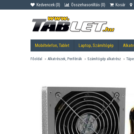
Kedvencek (
0
)
Összehasonlítás (
0
)
Kosár
Mobiltelefon, Tablet
Laptop, Számítógép
Alkatr
Főoldal
Alkatrészek, Perifériák
Számítógép alkatrész
Tápe