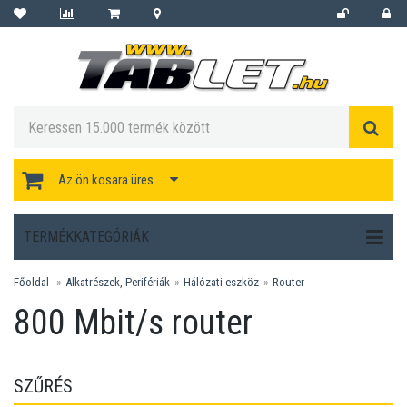
Az ön kosara üres.
TERMÉKKATEGÓRIÁK
Főoldal
Alkatrészek, Perifériák
Hálózati eszköz
Router
800 Mbit/s router
SZŰRÉS