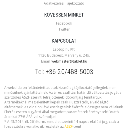
Adatkezelési Tájékoztató
KÖVESSEN MINKET
Facebook
Twitter
KAPCSOLAT
Laptop.hu Kft.
1126 Budapest, Márvány u. 24b.
Email:
webmaster@tablet.hu
Tel:
+36-20/488-5003
A weboldalon feltüntetett adatok kizárólag tájékoztató jellegűek, nem
minősülnek ajánlattételnek. Az ár és szállítási határidő változtatás jogát a
szerződés ÁSZF szerinti létrejöttének időpontjáig fenntartjuk.
A termékeknél megjelenített képek csak illusztrációk, a valóságtól
eltérhetnek. Az oldalon lévő esetleges hibákért felelősséget nem vállalunk.
Eltérés esetén a gyártó által megadott paraméterek érvényesek! Bruttó
árainkat 27% ÁFÁ-val számoljuk!
* A 45/2014. (II. 26.) Korm. rendelet szerinti 14 napos elállási jog, csak a
fogyasztókra vonatkozik részletek az
ÁSZF
-ben!