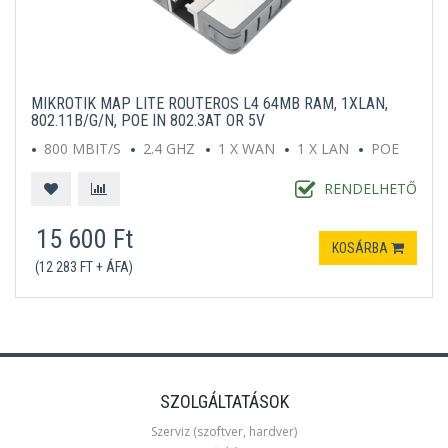
MIKROTIK MAP LITE ROUTEROS L4 64MB RAM, 1XLAN,
802.11B/G/N, POE IN 802.3AT OR 5V
800 MBIT/S
2.4 GHZ
1 X WAN
1 X LAN
POE
RENDELHETŐ
15 600 Ft
KOSÁRBA
(12 283 FT + ÁFA)
SZOLGÁLTATÁSOK
Szerviz (szoftver, hardver)