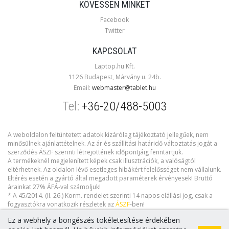
KÖVESSEN MINKET
Facebook
Twitter
KAPCSOLAT
Laptop.hu Kft.
1126 Budapest, Márvány u. 24b.
Email:
webmaster@tablet.hu
Tel:
+36-20/488-5003
A weboldalon feltüntetett adatok kizárólag tájékoztató jellegűek, nem
minősülnek ajánlattételnek. Az ár és szállítási határidő változtatás jogát a
szerződés ÁSZF szerinti létrejöttének időpontjáig fenntartjuk.
A termékeknél megjelenített képek csak illusztrációk, a valóságtól
eltérhetnek. Az oldalon lévő esetleges hibákért felelősséget nem vállalunk.
Eltérés esetén a gyártó által megadott paraméterek érvényesek! Bruttó
árainkat 27% ÁFÁ-val számoljuk!
* A 45/2014. (II. 26.) Korm. rendelet szerinti 14 napos elállási jog, csak a
fogyasztókra vonatkozik részletek az
ÁSZF
-ben!
Ez a webhely a böngészés tökéletesítése érdekében