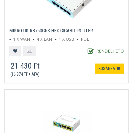
MIKROTIK RB750GR3 HEX GIGABIT ROUTER
1 X WAN
4 X LAN
1 X USB
POE
RENDELHETŐ
21 430 Ft
KOSÁRBA
(16 874 FT + ÁFA)