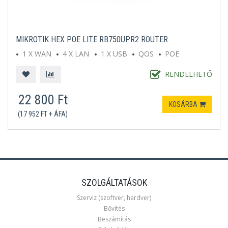
MIKROTIK HEX POE LITE RB750UPR2 ROUTER
1 X WAN
4 X LAN
1 X USB
QOS
POE
RENDELHETŐ
22 800 Ft
KOSÁRBA
(17 952 FT + ÁFA)
SZOLGÁLTATÁSOK
Szerviz (szoftver, hardver)
Bővítés
Beszámítás