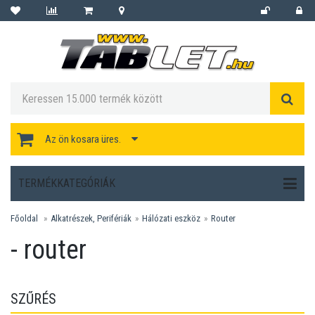
Az ön kosara üres.
TERMÉKKATEGÓRIÁK
Főoldal
Alkatrészek, Perifériák
Hálózati eszköz
Router
- router
SZŰRÉS