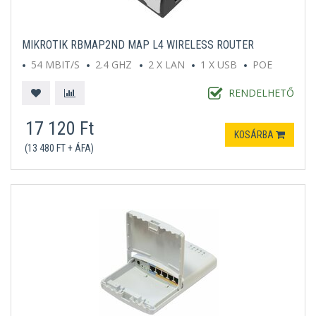
MIKROTIK RBMAP2ND MAP L4 WIRELESS ROUTER
54 MBIT/S
2.4 GHZ
2 X LAN
1 X USB
POE
RENDELHETŐ
17 120 Ft
KOSÁRBA
(13 480 FT + ÁFA)