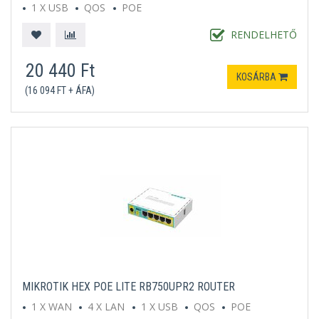
1 X USB
QOS
POE
RENDELHETŐ
20 440 Ft
KOSÁRBA
(16 094 FT + ÁFA)
MIKROTIK HEX POE LITE RB750UPR2 ROUTER
1 X WAN
4 X LAN
1 X USB
QOS
POE