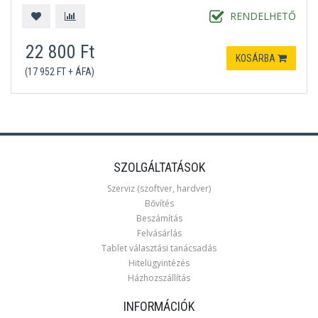
RENDELHETŐ
22 800 Ft
KOSÁRBA
(17 952 FT + ÁFA)
SZOLGÁLTATÁSOK
Szerviz (szoftver, hardver)
Bővítés
Beszámítás
Felvásárlás
Tablet választási tanácsadás
Hitelügyintézés
Házhozszállítás
INFORMÁCIÓK