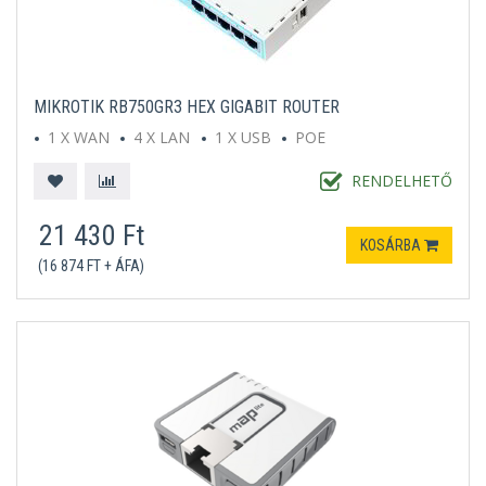
MIKROTIK RB750GR3 HEX GIGABIT ROUTER
1 X WAN
4 X LAN
1 X USB
POE
RENDELHETŐ
21 430 Ft
KOSÁRBA
(16 874 FT + ÁFA)