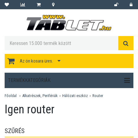
Az ön kosara üres.
TERMÉKKATEGÓRIÁK
Főoldal
Alkatrészek, Perifériák
Hálózati eszköz
Router
Igen router
SZŰRÉS