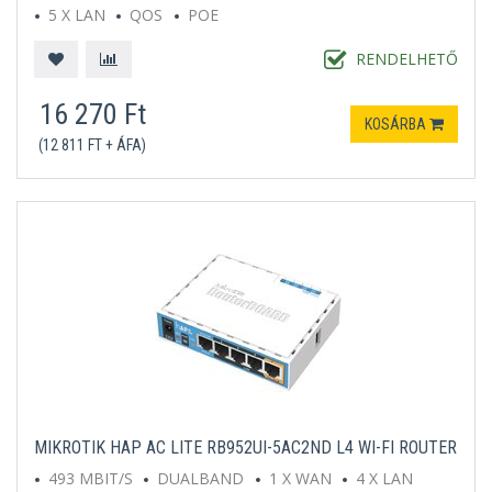
5 X LAN
QOS
POE
RENDELHETŐ
16 270 Ft
KOSÁRBA
(12 811 FT + ÁFA)
MIKROTIK HAP AC LITE RB952UI-5AC2ND L4 WI-FI ROUTER
493 MBIT/S
DUALBAND
1 X WAN
4 X LAN