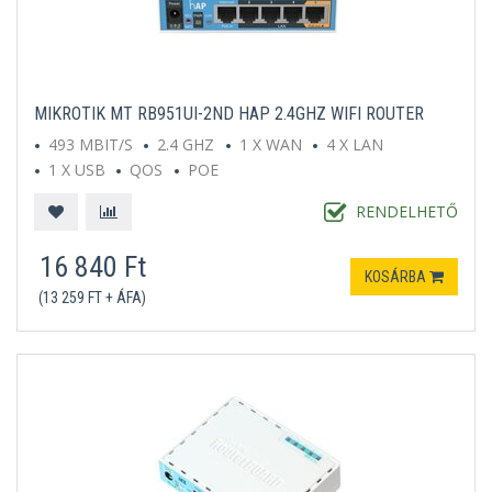
MIKROTIK MT RB951UI-2ND HAP 2.4GHZ WIFI ROUTER
493 MBIT/S
2.4 GHZ
1 X WAN
4 X LAN
1 X USB
QOS
POE
RENDELHETŐ
16 840 Ft
KOSÁRBA
(13 259 FT + ÁFA)