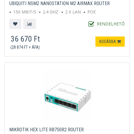
UBIQUITI NSM2 NANOSTATION M2 AIRMAX ROUTER
150 MBIT/S
2.4 GHZ
2 X LAN
POE
RENDELHETŐ
36 670 Ft
KOSÁRBA
(28 874 FT + ÁFA)
MIKROTIK HEX LITE RB750R2 ROUTER