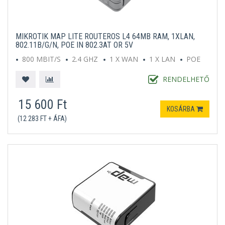
MIKROTIK MAP LITE ROUTEROS L4 64MB RAM, 1XLAN,
802.11B/G/N, POE IN 802.3AT OR 5V
800 MBIT/S
2.4 GHZ
1 X WAN
1 X LAN
POE
RENDELHETŐ
15 600 Ft
KOSÁRBA
(12 283 FT + ÁFA)