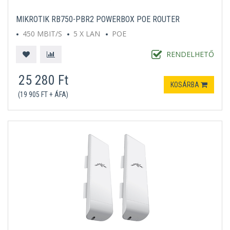
MIKROTIK RB750-PBR2 POWERBOX POE ROUTER
450 MBIT/S
5 X LAN
POE
RENDELHETŐ
25 280 Ft
KOSÁRBA
(19 905 FT + ÁFA)