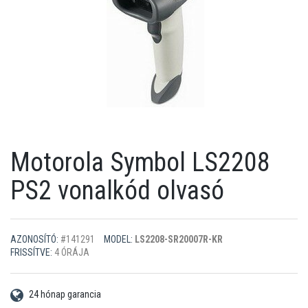
Motorola Symbol LS2208
PS2 vonalkód olvasó
AZONOSÍTÓ:
#141291
MODEL:
LS2208-SR20007R-KR
FRISSÍTVE:
4 ÓRÁJA
24 hónap garancia