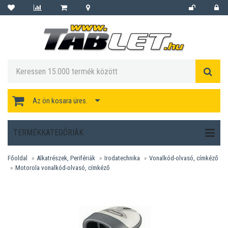
Az ön kosara üres.
TERMÉKKATEGÓRIÁK
Főoldal
Alkatrészek, Perifériák
Irodatechnika
Vonalkód-olvasó, címkéző
Motorola vonalkód-olvasó, címkéző