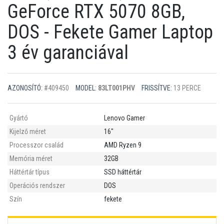
GeForce RTX 5070 8GB,
DOS - Fekete Gamer Laptop
3 év garanciával
AZONOSÍTÓ:
#409450
MODEL:
83LT001PHV
FRISSÍTVE:
13 PERCE
Gyártó
Lenovo Gamer
Kijelző méret
16"
Processzor család
AMD Ryzen 9
Memória méret
32GB
Háttértár típus
SSD háttértár
Operációs rendszer
DOS
Szín
fekete