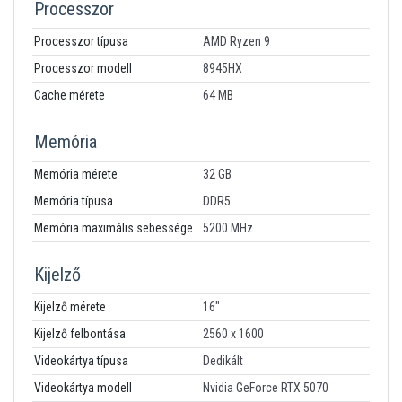
Processzor
Processzor típusa
AMD Ryzen 9
Processzor modell
8945HX
Cache mérete
64 MB
Memória
Memória mérete
32 GB
Memória típusa
DDR5
Memória maximális sebessége
5200 MHz
Kijelző
Kijelző mérete
16"
Kijelző felbontása
2560 x 1600
Videokártya típusa
Dedikált
Videokártya modell
Nvidia GeForce RTX 5070