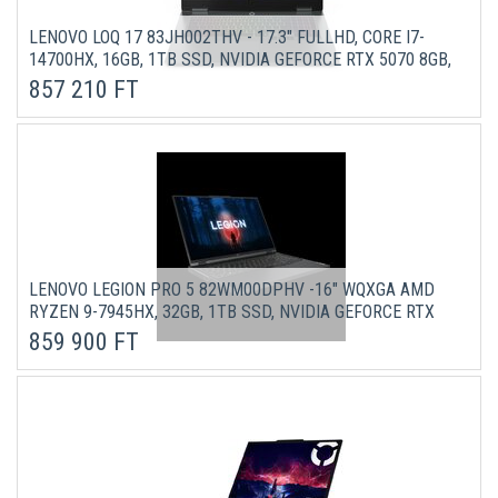
LENOVO LOQ 17 83JH002THV - 17.3" FULLHD, CORE I7-
14700HX, 16GB, 1TB SSD, NVIDIA GEFORCE RTX 5070 8GB,
DOS - SZÜRKE GAMER LAPTOP 3 ÉV GARANCIÁVAL
857 210 FT
LENOVO LEGION PRO 5 82WM00DPHV -16" WQXGA AMD
RYZEN 9-7945HX, 32GB, 1TB SSD, NVIDIA GEFORCE RTX
4070 8GB, DOS - ONYX SZÜRKE LAPTOP 3 ÉV GARANCIÁVAL
859 900 FT