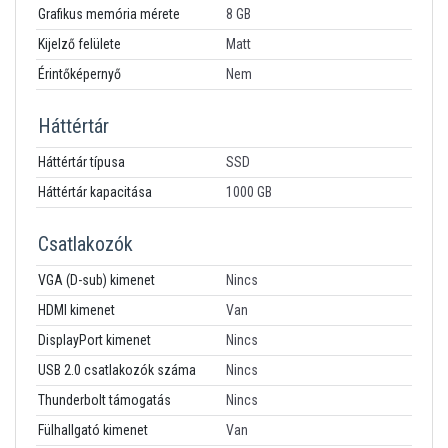
Grafikus memória mérete
8 GB
Kijelző felülete
Matt
Érintőképernyő
Nem
Háttértár
Háttértár típusa
SSD
Háttértár kapacitása
1000 GB
Csatlakozók
VGA (D-sub) kimenet
Nincs
HDMI kimenet
Van
DisplayPort kimenet
Nincs
USB 2.0 csatlakozók száma
Nincs
Thunderbolt támogatás
Nincs
Fülhallgató kimenet
Van