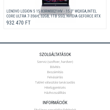
LENOVO LEGION 5 15 83RW0021HV - 15.3" WQXGA,INTEL
CORE ULTRA 7-356H, 32GB, 1TB SSD, NVIDIA GEFORCE RTX
5050 8GB, MICROSOFT WINDOWS 11 HOME - FEKETE
932 470 FT
LAPTOP 3 ÉV GARANCIÁVAL
SZOLGÁLTATÁSOK
Szerviz (szoftver, hardver)
Bővítés
Beszámítás
Felvásárlás
Tablet választási tanácsadás
Hitelügyintézés
Házhozszállítás
INFORMÁCIÓK
Általános szerződési feltételek