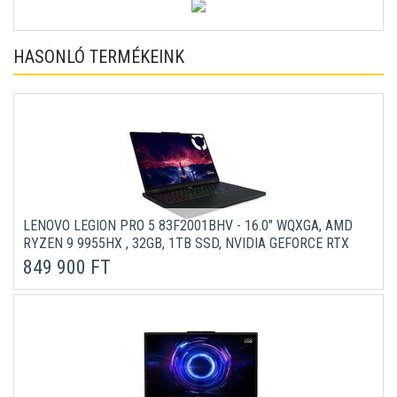
HASONLÓ TERMÉKEINK
LENOVO LEGION PRO 5 83F2001BHV - 16.0" WQXGA, AMD
RYZEN 9 9955HX , 32GB, 1TB SSD, NVIDIA GEFORCE RTX
5060 8GB, DOS - FEKETE GAMER LAPTOP 3 ÉV
849 900 FT
GARANCIÁVAL