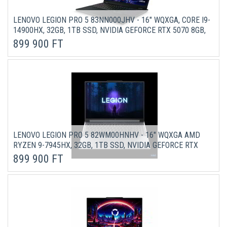
LENOVO LEGION PRO 5 83NN000JHV - 16" WQXGA, CORE I9-
14900HX, 32GB, 1TB SSD, NVIDIA GEFORCE RTX 5070 8GB,
DOS - FEKETE GAMER LAPTOP 3 ÉV GARANCIÁVAL
899 900 FT
LENOVO LEGION PRO 5 82WM00HNHV - 16" WQXGA AMD
RYZEN 9-7945HX, 32GB, 1TB SSD, NVIDIA GEFORCE RTX
4070 8GB, MICROSOFT WINDOWS 11 HOME - ONYX SZÜRKE
899 900 FT
LAPTOP 3 ÉV GARANCIÁVAL