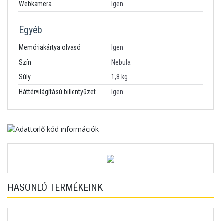
Webkamera
Igen
Egyéb
Memóriakártya olvasó
Igen
Szín
Nebula
Súly
1,8 kg
Háttérvilágítású billentyűzet
Igen
HASONLÓ TERMÉKEINK