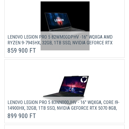
LENOVO LEGION PRO 5 82WM00DPHV -16" WQXGA AMD
RYZEN 9-7945HX, 32GB, 1TB SSD, NVIDIA GEFORCE RTX
4070 8GB, DOS - ONYX SZÜRKE LAPTOP 3 ÉV GARANCIÁVAL
859 900 FT
LENOVO LEGION PRO 5 83NN000JHV - 16" WQXGA, CORE I9-
14900HX, 32GB, 1TB SSD, NVIDIA GEFORCE RTX 5070 8GB,
DOS - FEKETE GAMER LAPTOP 3 ÉV GARANCIÁVAL
899 900 FT