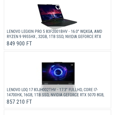
LENOVO LEGION PRO 5 83F2001BHV - 16.0" WQXGA, AMD
RYZEN 9 9955HX , 32GB, 1TB SSD, NVIDIA GEFORCE RTX
5060 8GB, DOS - FEKETE GAMER LAPTOP 3 ÉV
849 900 FT
GARANCIÁVAL
LENOVO LOQ 17 83JH002THV - 17.3" FULLHD, CORE I7-
14700HX, 16GB, 1TB SSD, NVIDIA GEFORCE RTX 5070 8GB,
DOS - SZÜRKE GAMER LAPTOP 3 ÉV GARANCIÁVAL
857 210 FT