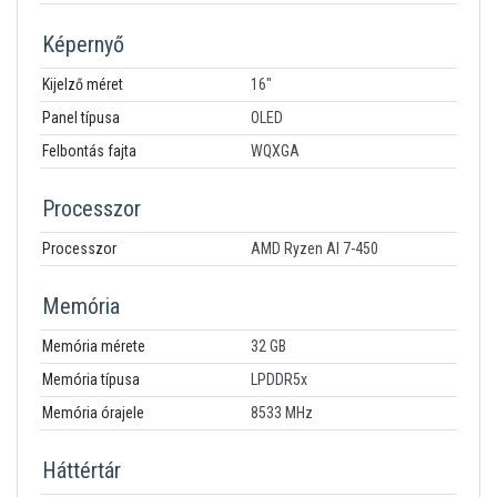
Képernyő
Kijelző méret
16"
Panel típusa
OLED
Felbontás fajta
WQXGA
Processzor
Processzor
AMD Ryzen AI 7-450
Memória
Memória mérete
32 GB
Memória típusa
LPDDR5x
Memória órajele
8533 MHz
Háttértár