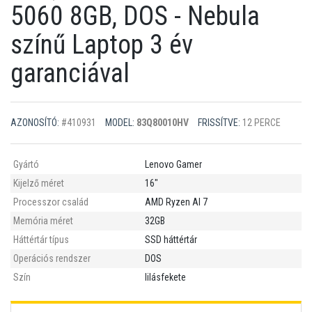
5060 8GB, DOS - Nebula
színű Laptop 3 év
garanciával
AZONOSÍTÓ:
#410931
MODEL:
83Q80010HV
FRISSÍTVE:
12 PERCE
Gyártó
Lenovo Gamer
Kijelző méret
16"
Processzor család
AMD Ryzen AI 7
Memória méret
32GB
Háttértár típus
SSD háttértár
Operációs rendszer
DOS
Szín
lilásfekete