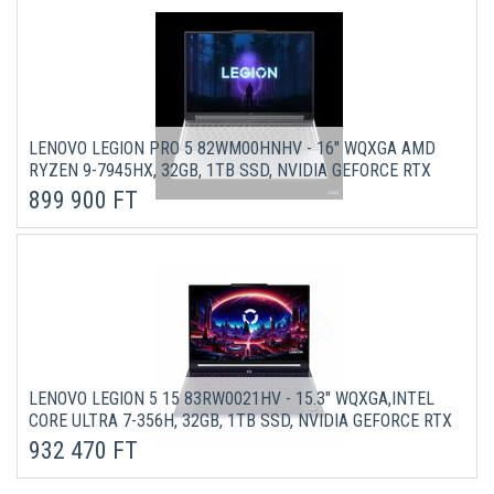
LENOVO LEGION PRO 5 82WM00HNHV - 16" WQXGA AMD
RYZEN 9-7945HX, 32GB, 1TB SSD, NVIDIA GEFORCE RTX
4070 8GB, MICROSOFT WINDOWS 11 HOME - ONYX SZÜRKE
899 900 FT
LAPTOP 3 ÉV GARANCIÁVAL
LENOVO LEGION 5 15 83RW0021HV - 15.3" WQXGA,INTEL
CORE ULTRA 7-356H, 32GB, 1TB SSD, NVIDIA GEFORCE RTX
5050 8GB, MICROSOFT WINDOWS 11 HOME - FEKETE
932 470 FT
LAPTOP 3 ÉV GARANCIÁVAL