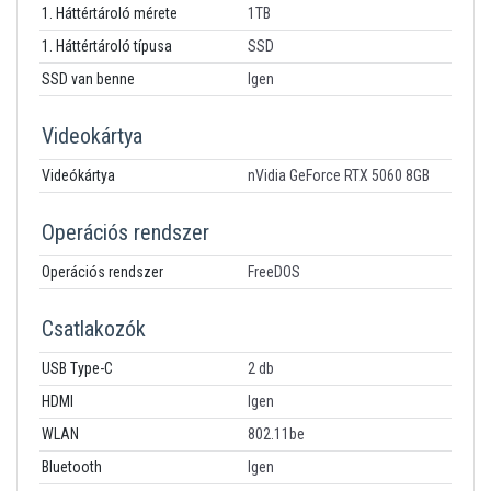
1. Háttértároló mérete
1TB
1. Háttértároló típusa
SSD
SSD van benne
Igen
Videokártya
Videókártya
nVidia GeForce RTX 5060 8GB
Operációs rendszer
Operációs rendszer
FreeDOS
Csatlakozók
USB Type-C
2 db
HDMI
Igen
WLAN
802.11be
Bluetooth
Igen