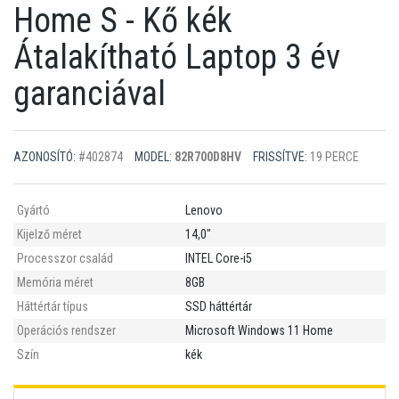
Home S - Kő kék
Átalakítható Laptop 3 év
garanciával
AZONOSÍTÓ:
#402874
MODEL:
82R700D8HV
FRISSÍTVE:
19 PERCE
Gyártó
Lenovo
Kijelző méret
14,0"
Processzor család
INTEL Core-i5
Memória méret
8GB
Háttértár típus
SSD háttértár
Operációs rendszer
Microsoft Windows 11 Home
Szín
kék