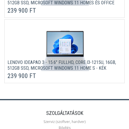
512GB SSD, MICROSOFT WINDOWS 11 HOMES ÉS OFFICE
365 - KÉK LAPTOP 3 ÉV GARANCIÁVAL (VERZIÓ)
239 900 FT
LENOVO IDEAPAD 3 - 15.6" FULLHD, CORE I3-1215U, 16GB,
512GB SSD, MICROSOFT WINDOWS 11 HOME S - KÉK
LAPTOP 3 ÉV GARANCIÁVAL (VERZIÓ)
239 900 FT
SZOLGÁLTATÁSOK
Szerviz (szoftver, hardver)
Bővítés