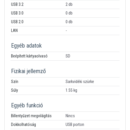
USB 3.2
2 db
USB 3.0
0 db
USB 2.0
0 db
LAN
-
Egyéb adatok
Beépített kártyaolvasó
SD
Fizikai jellemző
Szín
Sarkvidéki szürke
Súly
1.55 kg
Egyéb funkció
Billentyűzet megvilágítás
Nincs
Dokkolhatóság
USB porton