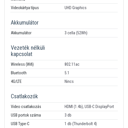
Videokártya típus
UHD Graphics
Akkumulátor
Akkumulátor
3 cella (52Wh)
Vezeték nélküli
kapcsolat
Wireless (Wifi)
802.11ac
Bluetooth
5.1
4G/LTE
Nincs
Csatlakozók
Video csatlakozás
HDMI (1.4b), USB-C DisplayPort
USB portok száma
3 db
USB Type-C
1 db (Thunderbolt 4)