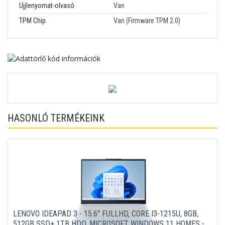
Ujjlenyomat-olvasó
Van
TPM Chip
Van (Firmware TPM 2.0)
HASONLÓ TERMÉKEINK
LENOVO IDEAPAD 3 - 15.6" FULLHD, CORE I3-1215U, 8GB,
512GB SSD+ 1TB HDD, MICROSOFT WINDOWS 11 HOMES -