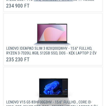
KÉK LAPTOP 3 ÉV GARANCIÁVAL (VERZIÓ)
234 900 FT
LENOVO IDEAPAD SLIM 3 82XQ00QWHV - 15.6" FULLHD,
RYZEN 3-7320U, 8GB, 512GB SSD, DOS - KÉK LAPTOP 2 ÉV
GARANCIÁVAL
235 230 FT
LENOVO V15 G5 83HF00G3HV - 15.6" FULLHD , CORE I3-