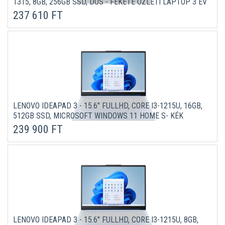
1315, 8GB, 256GB SSD, DOS - FEKETE ÜZLETI LAPTOP 3 ÉV
GARANCIÁVAL
237 610 FT
LENOVO IDEAPAD 3 - 15.6" FULLHD, CORE I3-1215U, 16GB,
512GB SSD, MICROSOFT WINDOWS 11 HOME S- KÉK
LAPTOP 3 ÉV GARANCIÁVAL
239 900 FT
LENOVO IDEAPAD 3 - 15.6" FULLHD, CORE I3-1215U, 8GB,