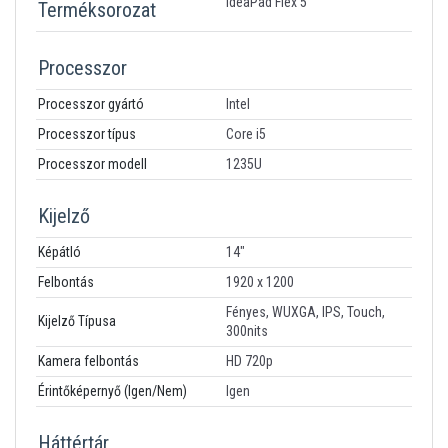
IdeaPad Flex 5
Terméksorozat
Processzor
Processzor gyártó
Intel
Processzor típus
Core i5
Processzor modell
1235U
Kijelző
Képátló
14"
Felbontás
1920 x 1200
Fényes, WUXGA, IPS, Touch,
Kijelző Típusa
300nits
Kamera felbontás
HD 720p
Érintőképernyő (Igen/Nem)
Igen
Háttértár