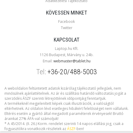
Adatkezelési Tájékoztató
KÖVESSEN MINKET
Facebook
Twitter
KAPCSOLAT
Laptop.hu Kft.
1126 Budapest, Márvány u. 24b.
Email:
webmaster@tablet.hu
Tel:
+36-20/488-5003
A weboldalon feltüntetett adatok kizárólag tájékoztató jellegűek, nem
minősülnek ajánlattételnek. Az ár és szállítási határidő változtatás jogát a
szerződés ÁSZF szerinti létrejöttének időpontjáig fenntartjuk.
A termékeknél megjelenített képek csak illusztrációk, a valóságtól
eltérhetnek. Az oldalon lévő esetleges hibákért felelősséget nem vállalunk.
Eltérés esetén a gyártó által megadott paraméterek érvényesek! Bruttó
árainkat 27% ÁFÁ-val számoljuk!
* A 45/2014. (II. 26.) Korm. rendelet szerinti 14 napos elállási jog, csak a
fogyasztókra vonatkozik részletek az
ÁSZF
-ben!