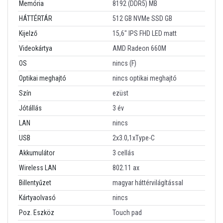
Memória
8192 (DDR5) MB
HÁTTÉRTÁR
512 GB NVMe SSD GB
Kijelző
15,6" IPS FHD LED matt
Videokártya
AMD Radeon 660M
OS
nincs (F)
Optikai meghajtó
nincs optikai meghajtó
Szín
ezüst
Jótállás
3 év
LAN
nincs
USB
2x3.0,1xType-C
Akkumulátor
3 cellás
Wireless LAN
802.11 ax
Billentyűzet
magyar háttérvilágítással
Kártyaolvasó
nincs
Poz. Eszköz
Touch pad