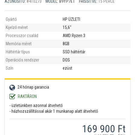
AZONOSÍTÓ:
#410273
MODEL:
B9YP7ET
FRISSÍTVE:
15 PERCE
Gyártó
HP ÜZLETI
Kijelző méret
15,6"
Processzor család
AMD Ryzen 3
Memória méret
8GB
Háttértár típus
SSD háttértár
Operációs rendszer
DOS
Szín
ezüst
24 hónap garancia
RAKTÁRON
- üzletünkben azonnal átvehető
- házhozszállítással akár 1 munkanap alatt átvehető
169 900 Ft