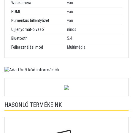
Webkamera
van
HDMI
van
Numerikus billentyűzet
van
Ujjlenyomat-olvasó
nincs
Bluetooth
5.4
Felhasználási mód
Multimédia
HASONLÓ TERMÉKEINK