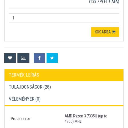
(133 779 FT + ÁFA)
KOSÁRBA
TERMÉK LEÍRÁS
TULAJDONSÁGOK (28)
VÉLEMÉNYEK (
0
)
AMD Ryzen 3 7335U (up to
Processzor
4300) MHz