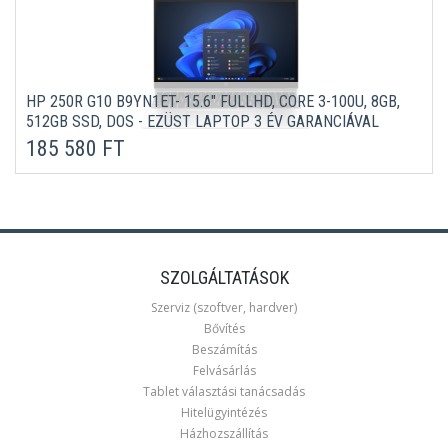
HP 250R G10 B9YN1ET- 15.6" FULLHD, CORE 3-100U, 8GB,
512GB SSD, DOS - EZÜST LAPTOP 3 ÉV GARANCIÁVAL
185 580 FT
SZOLGÁLTATÁSOK
Szerviz (szoftver, hardver)
Bővítés
Beszámítás
Felvásárlás
Tablet választási tanácsadás
Hitelügyintézés
Házhozszállítás