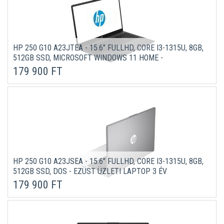
HP 250 G10 A23JTEA - 15.6" FULLHD, CORE I3-1315U, 8GB,
512GB SSD, MICROSOFT WINDOWS 11 HOME -
SÖTÉTSZÜRKE ÜZLETI LAPTOP 3 ÉV GARANCIÁVAL
179 900 FT
HP 250 G10 A23JSEA - 15.6" FULLHD, CORE I3-1315U, 8GB,
512GB SSD, DOS - EZÜST ÜZLETI LAPTOP 3 ÉV
GARANCIÁVAL
179 900 FT