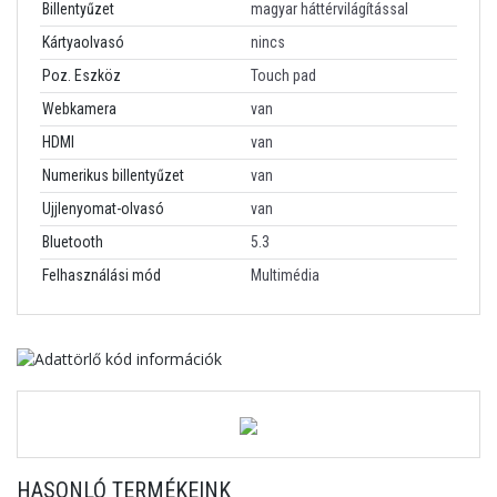
Billentyűzet
magyar háttérvilágítással
Kártyaolvasó
nincs
Poz. Eszköz
Touch pad
Webkamera
van
HDMI
van
Numerikus billentyűzet
van
Ujjlenyomat-olvasó
van
Bluetooth
5.3
Felhasználási mód
Multimédia
HASONLÓ TERMÉKEINK