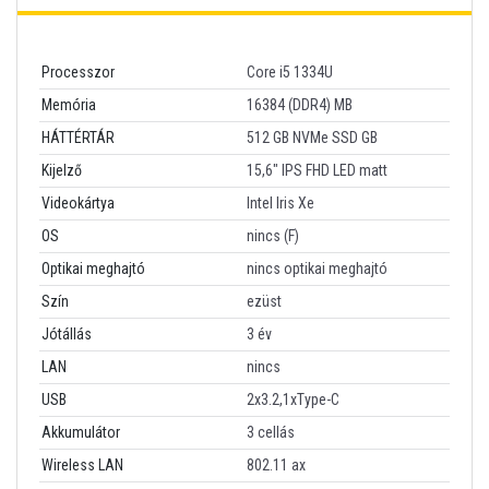
Processzor
Core i5 1334U
Memória
16384 (DDR4) MB
HÁTTÉRTÁR
512 GB NVMe SSD GB
Kijelző
15,6" IPS FHD LED matt
Videokártya
Intel Iris Xe
OS
nincs (F)
Optikai meghajtó
nincs optikai meghajtó
Szín
ezüst
Jótállás
3 év
LAN
nincs
USB
2x3.2,1xType-C
Akkumulátor
3 cellás
Wireless LAN
802.11 ax