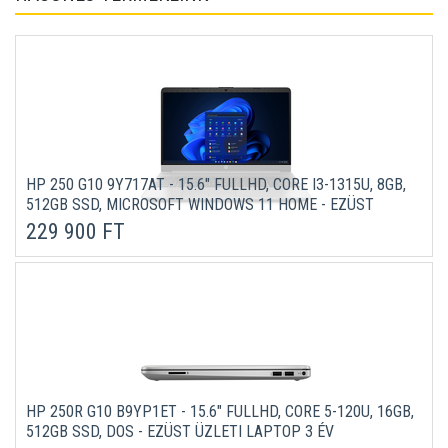
HP 250 G10 9Y717AT - 15.6" FULLHD, CORE I3-1315U, 8GB,
512GB SSD, MICROSOFT WINDOWS 11 HOME - EZÜST
ÜZLETI LAPTOP 3 ÉV GARANCIÁVAL
229 900 FT
HP 250R G10 B9YP1ET - 15.6" FULLHD, CORE 5-120U, 16GB,
512GB SSD, DOS - EZÜST ÜZLETI LAPTOP 3 ÉV