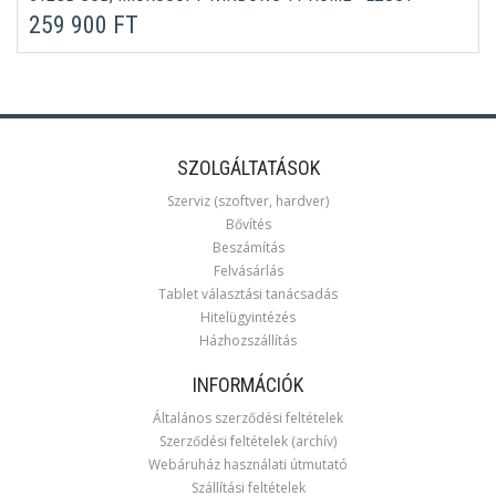
ÜZLETI LAPTOP 3 ÉV GARANCIÁVAL
259 900 FT
SZOLGÁLTATÁSOK
Szerviz (szoftver, hardver)
Bővítés
Beszámítás
Felvásárlás
Tablet választási tanácsadás
Hitelügyintézés
Házhozszállítás
INFORMÁCIÓK
Általános szerződési feltételek
Szerződési feltételek (archív)
Webáruház használati útmutató
Szállítási feltételek