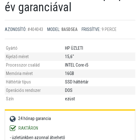
év garanciával
AZONOSÍTÓ:
#404043
MODEL:
8A5D5EA
FRISSÍTVE:
9 PERCE
Gyártó
HP ÜZLETI
Kijelző méret
15,6"
Processzor család
INTEL Core-i5
Memória méret
16GB
Háttértár típus
SSD háttértár
Operációs rendszer
DOS
Szín
ezüst
24 hónap garancia
RAKTÁRON
- üzletünkben azonnal átvehető