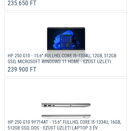
GARANCIÁVAL
235 650 FT
HP 250 G10 - 15.6" FULLHD, CORE I5-1334U, 12GB, 512GB
SSD, MICROSOFT WINDOWS 11 HOME - EZÜST ÜZLETI
LAPTOP 3 ÉV GARANCIÁVAL (VERZIÓ)
239 900 FT
HP 250 G10 9Y714AT - 15.6" FULLHD, CORE I5-1334U, 16GB,
512GB SSD, DOS - EZÜST ÜZLETI LAPTOP 3 ÉV