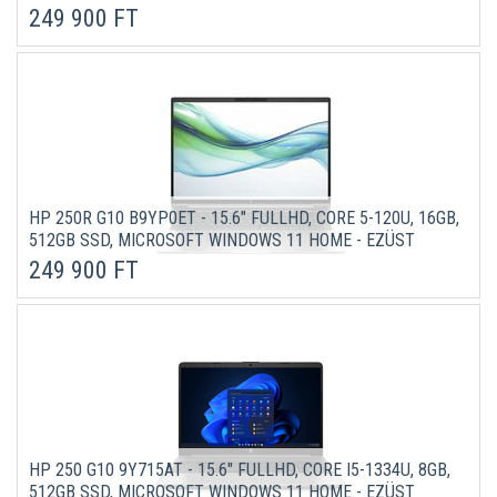
GARANCIÁVAL
249 900 FT
HP 250R G10 B9YP0ET - 15.6" FULLHD, CORE 5-120U, 16GB,
512GB SSD, MICROSOFT WINDOWS 11 HOME - EZÜST
ÜZLETI LAPTOP 3 ÉV GARANCIÁVAL
249 900 FT
HP 250 G10 9Y715AT - 15.6" FULLHD, CORE I5-1334U, 8GB,
512GB SSD, MICROSOFT WINDOWS 11 HOME - EZÜST