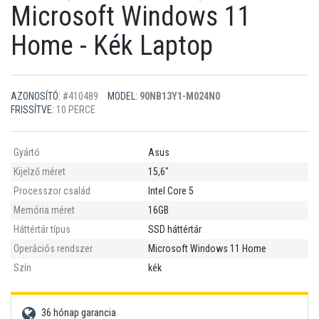
Microsoft Windows 11
Home - Kék Laptop
AZONOSÍTÓ:
#410489
MODEL:
90NB13Y1-M024N0
FRISSÍTVE:
10 PERCE
Gyártó
Asus
Kijelző méret
15,6"
Processzor család
Intel Core 5
Memória méret
16GB
Háttértár típus
SSD háttértár
Operációs rendszer
Microsoft Windows 11 Home
Szín
kék
36 hónap garancia