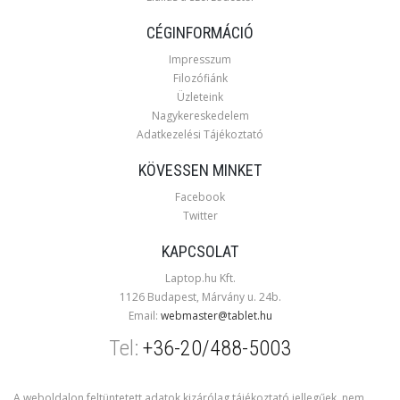
CÉGINFORMÁCIÓ
Impresszum
Filozófiánk
Üzleteink
Nagykereskedelem
Adatkezelési Tájékoztató
KÖVESSEN MINKET
Facebook
Twitter
KAPCSOLAT
Laptop.hu Kft.
1126 Budapest, Márvány u. 24b.
Email:
webmaster@tablet.hu
Tel:
+36-20/488-5003
A weboldalon feltüntetett adatok kizárólag tájékoztató jellegűek, nem