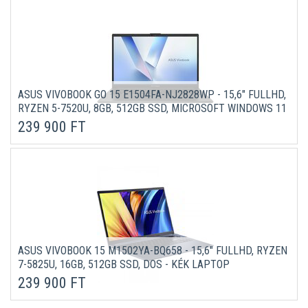
ASUS VIVOBOOK GO 15 E1504FA-NJ2828WP - 15,6" FULLHD,
RYZEN 5-7520U, 8GB, 512GB SSD, MICROSOFT WINDOWS 11
PROFESSIONAL - FEKETE LAPTOP
239 900 FT
ASUS VIVOBOOK 15 M1502YA-BQ658 - 15,6" FULLHD, RYZEN
7-5825U, 16GB, 512GB SSD, DOS - KÉK LAPTOP
239 900 FT