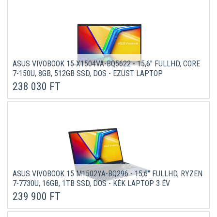
ASUS VIVOBOOK 15 X1504VA-BQ5622 - 15,6" FULLHD, CORE
7-150U, 8GB, 512GB SSD, DOS - EZÜST LAPTOP
238 030 FT
ASUS VIVOBOOK 15 M1502YA-BQ296 - 15,6" FULLHD, RYZEN
7-7730U, 16GB, 1TB SSD, DOS - KÉK LAPTOP 3 ÉV
GARANCIÁVAL
239 900 FT