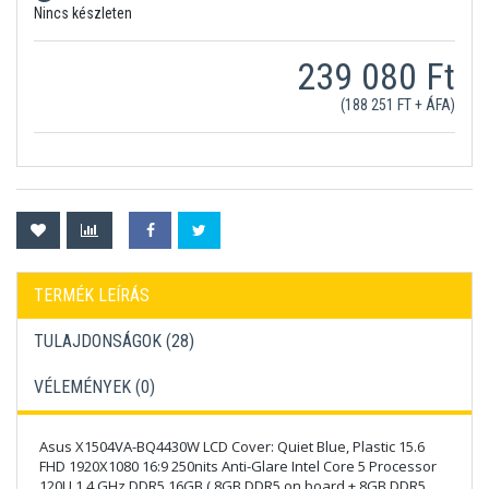
Nincs készleten
239 080 Ft
(188 251 FT + ÁFA)
TERMÉK LEÍRÁS
TULAJDONSÁGOK (28)
VÉLEMÉNYEK (
0
)
Asus X1504VA-BQ4430W LCD Cover: Quiet Blue, Plastic 15.6
FHD 1920X1080 16:9 250nits Anti-Glare Intel Core 5 Processor
120U 1.4 GHz DDR5 16GB ( 8GB DDR5 on board + 8GB DDR5