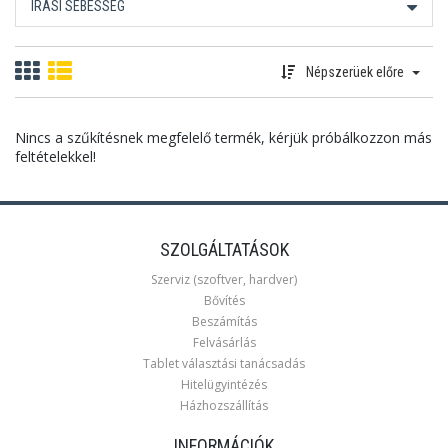
ÍRÁSI SEBESSÉG
Népszerüek előre
Nincs a szűkítésnek megfelelő termék, kérjük próbálkozzon más
feltételekkel!
SZOLGÁLTATÁSOK
Szerviz (szoftver, hardver)
Bővítés
Beszámítás
Felvásárlás
Tablet választási tanácsadás
Hitelügyintézés
Házhozszállítás
INFORMÁCIÓK