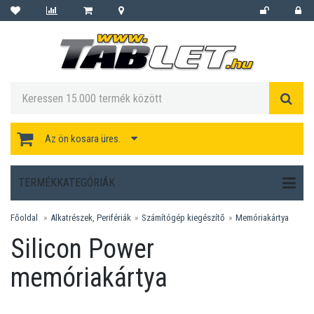
Az ön kosara üres.
TERMÉKKATEGÓRIÁK
Főoldal
Alkatrészek, Perifériák
Számítógép kiegészítő
Memóriakártya
Silicon Power
memóriakártya