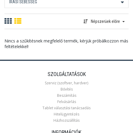
ÍRÁSI SEBESSÉG
Népszerüek előre
Nincs a szűkítésnek megfelelő termék, kérjük próbálkozzon más
feltételekkel!
SZOLGÁLTATÁSOK
Szerviz (szoftver, hardver)
Bővítés
Beszámítás
Felvásárlás
Tablet választási tanácsadás
Hitelügyintézés
Házhozszállítás
INFORMÁCIÓK