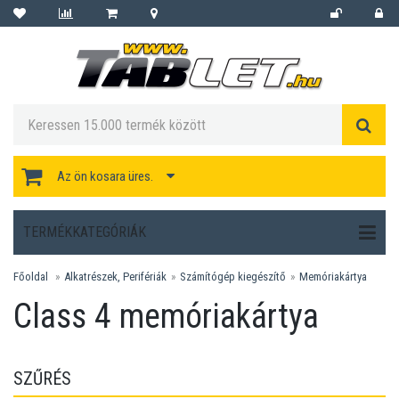
Az ön kosara üres.
TERMÉKKATEGÓRIÁK
Főoldal
Alkatrészek, Perifériák
Számítógép kiegészítő
Memóriakártya
Class 4 memóriakártya
SZŰRÉS