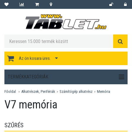
Az ön kosara üres.
TERMÉKKATEGÓRIÁK
Főoldal
Alkatrészek, Perifériák
Számítógép alkatrész
Memória
V7 memória
SZŰRÉS