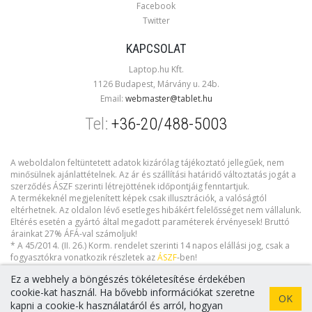
Facebook
Twitter
KAPCSOLAT
Laptop.hu Kft.
1126 Budapest, Márvány u. 24b.
Email:
webmaster@tablet.hu
Tel:
+36-20/488-5003
A weboldalon feltüntetett adatok kizárólag tájékoztató jellegűek, nem
minősülnek ajánlattételnek. Az ár és szállítási határidő változtatás jogát a
szerződés ÁSZF szerinti létrejöttének időpontjáig fenntartjuk.
A termékeknél megjelenített képek csak illusztrációk, a valóságtól
eltérhetnek. Az oldalon lévő esetleges hibákért felelősséget nem vállalunk.
Eltérés esetén a gyártó által megadott paraméterek érvényesek! Bruttó
árainkat 27% ÁFÁ-val számoljuk!
* A 45/2014. (II. 26.) Korm. rendelet szerinti 14 napos elállási jog, csak a
fogyasztókra vonatkozik részletek az
ÁSZF
-ben!
Ez a webhely a böngészés tökéletesítése érdekében
cookie-kat használ. Ha bővebb információkat szeretne
OK
kapni a cookie-k használatáról és arról, hogyan
Copyright © 2026 tablet.hu. Minden jog fenntartva!