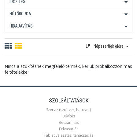
IDŐZÍTÉS
HŰTŐBORDA
HIBAJAVÍTÁS
Népszerüek előre
Nincs a szűkítésnek megfelelő termék, kérjük próbálkozzon más
feltételekkel!
SZOLGÁLTATÁSOK
Szerviz (szoftver, hardver)
Bővítés
Beszámítás
Felvásárlás
Tablet választási tanácsadás