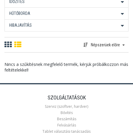
IDŐZÍTÉS
HŰTŐBORDA
HIBAJAVÍTÁS
Népszerüek előre
Nincs a szűkítésnek megfelelő termék, kérjük próbálkozzon más
feltételekkel!
SZOLGÁLTATÁSOK
Szerviz (szoftver, hardver)
Bővítés
Beszámítás
Felvásárlás
Tablet választási tanácsadás