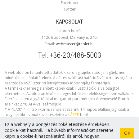
Facebook
Twitter
KAPCSOLAT
Laptop.hu Kft.
1126 Budapest, Márvány u. 24b.
Email:
webmaster@tablet.hu
Tel:
+36-20/488-5003
A weboldalon feltüntetett adatok kizárólag tájékoztató jellegűek, nem
minősülnek ajánlattételnek. Az ár és szállítási határidő változtatás jogát a
szerződés ÁSZF szerinti létrejöttének időpontjáig fenntartjuk.
A termékeknél megjelenített képek csak illusztrációk, a valóságtól
eltérhetnek. Az oldalon lévő esetleges hibákért felelősséget nem vállalunk.
Eltérés esetén a gyártó által megadott paraméterek érvényesek! Bruttó
árainkat 27% ÁFÁ-val számoljuk!
* A 45/2014. (II. 26.) Korm. rendelet szerinti 14 napos elállási jog, csak a
fogyasztókra vonatkozik részletek az
ÁSZF
-ben!
Ez a webhely a böngészés tökéletesítése érdekében
cookie-kat használ. Ha bővebb információkat szeretne
OK
kapni a cookie-k használatáról és arról, hogyan
Copyright © 2026 tablet.hu. Minden jog fenntartva!