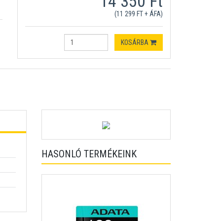
14 350 Ft
(11 299 FT + ÁFA)
KOSÁRBA
HASONLÓ TERMÉKEINK