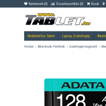
Kedvencek (
0
)
Összehasonlítás (
0
)
Kosár
Mobiltelefon, Tablet
Laptop, Számítógép
Alkatr
Főoldal
Alkatrészek, Perifériák
Számítógép kiegészítő
Mem