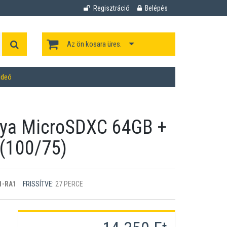
Regisztráció
Belépés
Az ön kosara üres.
ideó
ya MicroSDXC 64GB +
 (100/75)
1-RA1
FRISSÍTVE:
27 PERCE