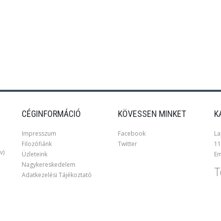
CÉGINFORMÁCIÓ
KÖVESSEN MINKET
K
Impresszum
Facebook
La
Filozófiánk
Twitter
11
v)
Üzleteink
Em
Nagykereskedelem
T
Adatkezelési Tájékoztató