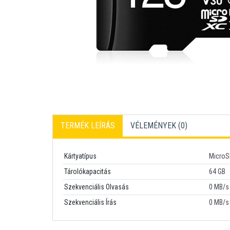
TERMÉK LEÍRÁS
VÉLEMÉNYEK (
0
)
Kártyatípus
Micro
Tárolókapacitás
64 GB
Szekvenciális Olvasás
0 MB/s
Szekvenciális Írás
0 MB/s