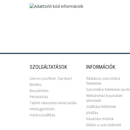
SZOLGÁLTATÁSOK
INFORMÁCIÓK
Szerviz (szoftver, hardver)
Általános szerződési
feltételek
Bővítés
Szerződési feltételek (archí
Beszámítás
Webáruház használati
Felvásárlás
útmutató
Tablet választási tanácsadás
Szállítási feltételek
Hitelügyintézés
Jótállás
Házhozszállítás
Vásárlási módok
Elállás a szerződéstől