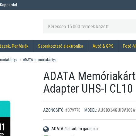
Kapcsolat
észek, Perifériák
Szórakoztató elektronika
Autó & GPS
Fotó-V
óriakártya
ADATA memóriakártya
ADATA Memóriakárt
Adapter UHS-I CL10
AZONOSÍTÓ:
#379770
MODEL:
AUSDX64GUI3V30SA
ADATA élettartam garancia