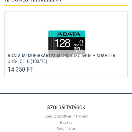
ADATA MEMÓRIAKÁRTYA MICROSDXC 64GB + ADAPTER
UHS-I CL10 (100/75)
14 350 FT
SZOLGÁLTATÁSOK
Szerviz (szoftver, hardver)
Bővítés
Beszámítás