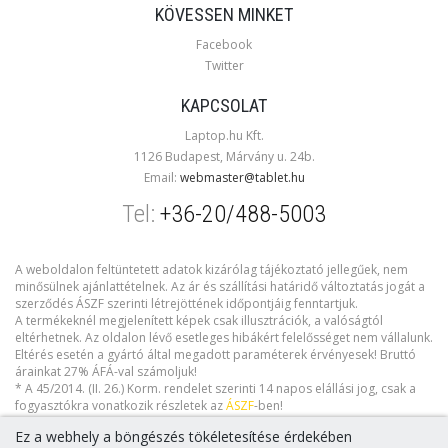
KÖVESSEN MINKET
Facebook
Twitter
KAPCSOLAT
Laptop.hu Kft.
1126 Budapest, Márvány u. 24b.
Email:
webmaster@tablet.hu
Tel:
+36-20/488-5003
A weboldalon feltüntetett adatok kizárólag tájékoztató jellegűek, nem
minősülnek ajánlattételnek. Az ár és szállítási határidő változtatás jogát a
szerződés ÁSZF szerinti létrejöttének időpontjáig fenntartjuk.
A termékeknél megjelenített képek csak illusztrációk, a valóságtól
eltérhetnek. Az oldalon lévő esetleges hibákért felelősséget nem vállalunk.
Eltérés esetén a gyártó által megadott paraméterek érvényesek! Bruttó
árainkat 27% ÁFÁ-val számoljuk!
* A 45/2014. (II. 26.) Korm. rendelet szerinti 14 napos elállási jog, csak a
fogyasztókra vonatkozik részletek az
ÁSZF
-ben!
Ez a webhely a böngészés tökéletesítése érdekében