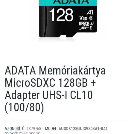
ADATA Memóriakártya
MicroSDXC 128GB +
Adapter UHS-I CL10
(100/80)
AZONOSÍTÓ:
#379768
MODEL:
AUSDX128GUI3V30SA1-RA1