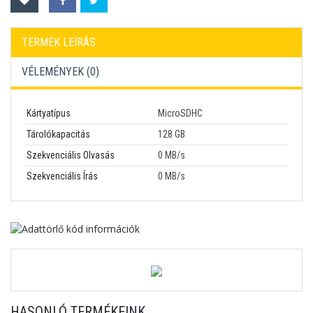
TERMÉK LEÍRÁS
VÉLEMÉNYEK (
0
)
Kártyatípus
MicroSDHC
Tárolókapacitás
128 GB
Szekvenciális Olvasás
0 MB/s
Szekvenciális Írás
0 MB/s
HASONLÓ TERMÉKEINK