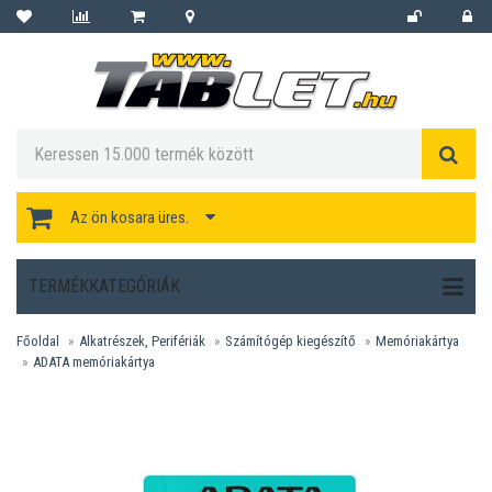
Az ön kosara üres.
TERMÉKKATEGÓRIÁK
Főoldal
Alkatrészek, Perifériák
Számítógép kiegészítő
Memóriakártya
ADATA memóriakártya