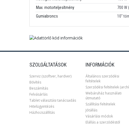
Max. motorteljesítmény
700 W 
Gumiabroncs
10" töm
SZOLGÁLTATÁSOK
INFORMÁCIÓK
Szerviz (szoftver, hardver)
Általános szerződési
feltételek
Bővítés
Szerződési feltételek (archí
Beszámítás
Webáruház használati
Felvásárlás
útmutató
Tablet választási tanácsadás
Szállítási feltételek
Hitelügyintézés
Jótállás
Házhozszállítás
Vásárlási módok
Elállás a szerződéstől