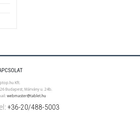
APCSOLAT
ptop.hu Kft.
26 Budapest, Márvány u. 24b.
ail:
webmaster@tablet.hu
el:
+36-20/488-5003