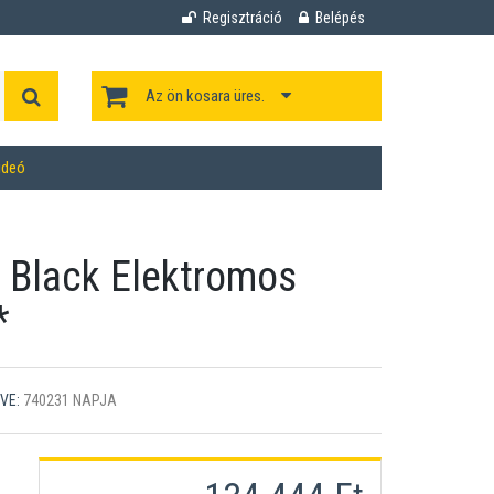
Regisztráció
Belépés
Az ön kosara üres.
ideó
e Black Elektromos
*
VE:
740231 NAPJA