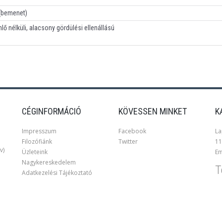
(bemenet)
lő nélküli, alacsony gördülési ellenállású
CÉGINFORMÁCIÓ
KÖVESSEN MINKET
K
Impresszum
Facebook
La
Filozófiánk
Twitter
11
v)
Üzleteink
Em
Nagykereskedelem
T
Adatkezelési Tájékoztató