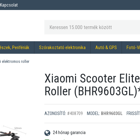
Kapcsolat
észek, Perifériák
Szórakoztató elektronika
Autó & GPS
Fotó-V
 elektromos roller
Xiaomi Scooter Elit
Roller (BHR9603GL)
AZONOSÍTÓ:
#408709
MODEL:
BHR9603GL
FRISSÍT
24 hónap garancia