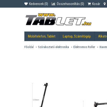
Kedvencek (
0
)
Összehasonlítás (
0
)
Kosár
Mobiltelefon, Tablet
Laptop, Számítógép
Alkatr
Főoldal
Szórakoztató elektronika
Elektromos Roller
Xiaomi