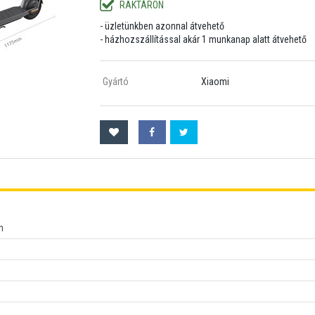
RAKTÁRON
- üzletünkben azonnal átvehető
- házhozszállítással akár 1 munkanap alatt átvehető
Gyártó
Xiaomi
h
h