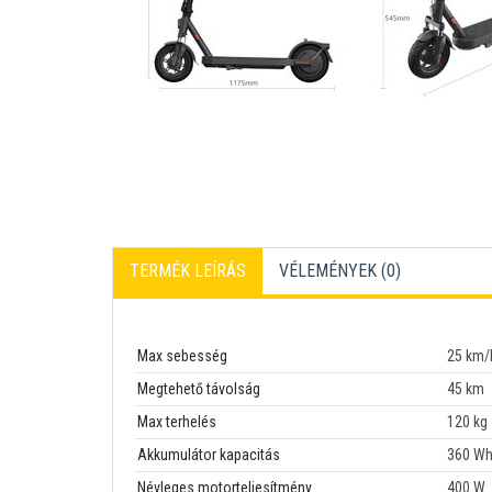
TERMÉK LEÍRÁS
VÉLEMÉNYEK (
0
)
Max sebesség
25 km/
Megtehető távolság
45 km
Max terhelés
120 kg
Akkumulátor kapacitás
360 W
Névleges motorteljesítmény
400 W