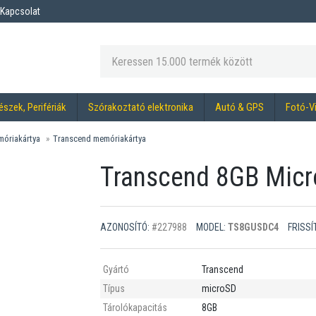
Kapcsolat
észek, Perifériák
Szórakoztató elektronika
Autó & GPS
Fotó-V
óriakártya
Transcend memóriakártya
Transcend 8GB Micr
AZONOSÍTÓ:
#227988
MODEL:
TS8GUSDC4
FRISSÍ
Gyártó
Transcend
Típus
microSD
Tárolókapacitás
8GB