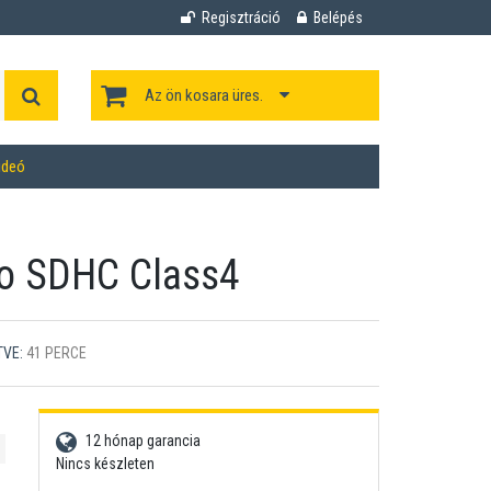
Regisztráció
Belépés
Az ön kosara üres.
ideó
o SDHC Class4
TVE:
41 PERCE
12 hónap garancia
Nincs készleten