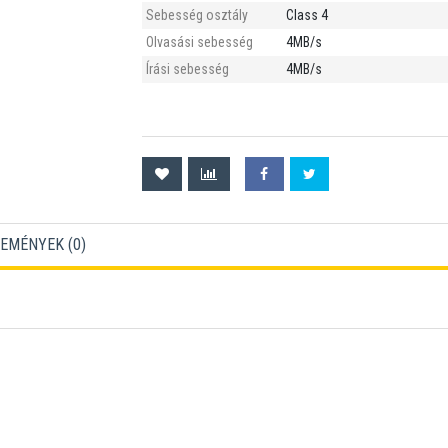
Sebesség osztály
Class 4
Olvasási sebesség
4MB/s
Írási sebesség
4MB/s
EMÉNYEK (
0
)