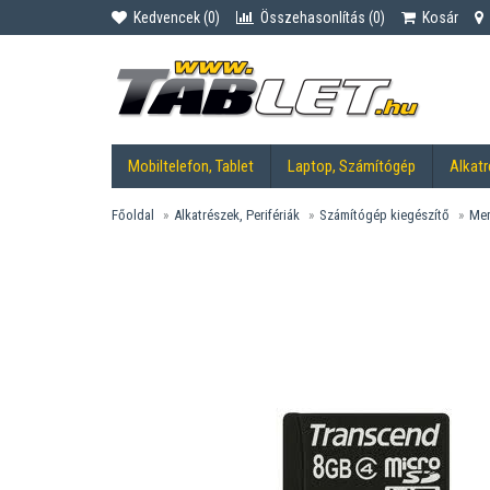
Kedvencek (
0
)
Összehasonlítás (
0
)
Kosár
Mobiltelefon, Tablet
Laptop, Számítógép
Alkatr
Főoldal
Alkatrészek, Perifériák
Számítógép kiegészítő
Mem