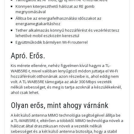
Könnyen kiterjeszthető hálózat az RE gomb
megnyomásával
Állítsa be az energiafelhasználási időszakot az
energiamegtakarításhoz
Tether alkalmazás könnyű hozzáférést és vezérlést tesz
lehetővé mobil eszközén keresztül
Együttműködik bármilyen Wi-Fi routerrel
Apró. Erős.
Kis mérete ellenére, nehéz figyelmen kívül hagyni a TL-
WA855RE-t, mivel valóban lenyűgöző módon juttatja el Wi-Fi
hozzáférését otthonának azon részeibe is, ahol eddig nem
volt. A TL-WA855RE támogatja az akár 300 Mbps vezeték
nélküli sebességet, és meg is tartja azoknál a készülékeknél,
ahol csak lehet.
Olyan erős, mint ahogy várnánk
A két külső antenna MIMO technológia segítségével állítja be
a TL-WA855RE-t, eltérően a többitől. MIMO technológia növeli a
hálózat által drasztikusan növeli a vezeték nélküli
sebességet és a két külső antenna biztosítja, hogy a stabil