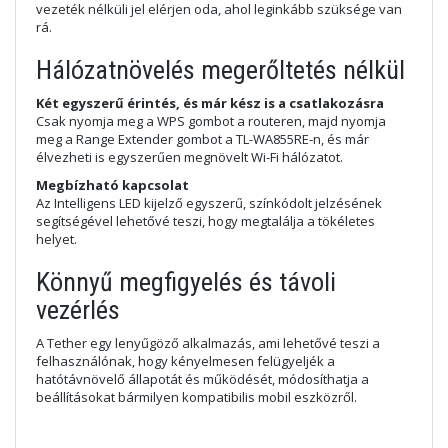
vezeték nélküli jel elérjen oda, ahol leginkább szüksége van
rá.
Hálózatnövelés megerőltetés nélkül
Két egyszerű érintés, és már kész is a csatlakozásra
Csak nyomja meg a WPS gombot a routeren, majd nyomja
meg a Range Extender gombot a TL-WA855RE-n, és már
élvezheti is egyszerűen megnövelt Wi-Fi hálózatot.
Megbízható kapcsolat
Az Intelligens LED kijelző egyszerű, színkódolt jelzésének
segítségével lehetővé teszi, hogy megtalálja a tökéletes
helyet.
Könnyű megfigyelés és távoli
vezérlés
A Tether egy lenyűgöző alkalmazás, ami lehetővé teszi a
felhasználónak, hogy kényelmesen felügyeljék a
hatótávnövelő állapotát és működését, módosíthatja a
beállításokat bármilyen kompatibilis mobil eszközről.