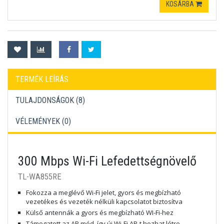
KOSÁRBA
TERMÉK LEÍRÁS
TULAJDONSÁGOK (8)
VÉLEMÉNYEK (
0
)
300 Mbps Wi-Fi Lefedettségnövelő
TL-WA855RE
Fokozza a meglévő Wi-Fi jelet, gyors és megbízható
vezetékes és vezeték nélküli kapcsolatot biztosítva
Külső antennák a gyors és megbízható WI-Fi-hez
Támogatott az AP mód, így új Wi-Fi AP-t hozhat létre