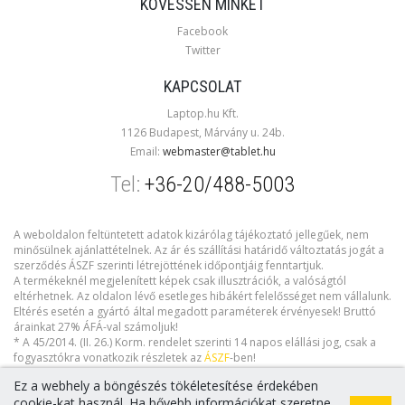
KÖVESSEN MINKET
Facebook
Twitter
KAPCSOLAT
Laptop.hu Kft.
1126 Budapest, Márvány u. 24b.
Email:
webmaster@tablet.hu
Tel:
+36-20/488-5003
A weboldalon feltüntetett adatok kizárólag tájékoztató jellegűek, nem
minősülnek ajánlattételnek. Az ár és szállítási határidő változtatás jogát a
szerződés ÁSZF szerinti létrejöttének időpontjáig fenntartjuk.
A termékeknél megjelenített képek csak illusztrációk, a valóságtól
eltérhetnek. Az oldalon lévő esetleges hibákért felelősséget nem vállalunk.
Eltérés esetén a gyártó által megadott paraméterek érvényesek! Bruttó
árainkat 27% ÁFÁ-val számoljuk!
* A 45/2014. (II. 26.) Korm. rendelet szerinti 14 napos elállási jog, csak a
fogyasztókra vonatkozik részletek az
ÁSZF
-ben!
Ez a webhely a böngészés tökéletesítése érdekében
cookie-kat használ. Ha bővebb információkat szeretne