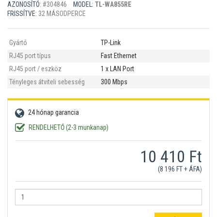
AZONOSÍTÓ:
#304846
MODEL:
TL-WA855RE
FRISSÍTVE:
32 MÁSODPERCE
Gyártó
TP-Link
RJ45 port típus
Fast Ethernet
RJ45 port / eszköz
1 x LAN Port
Tényleges átviteli sebesség
300 Mbps
24 hónap garancia
RENDELHETŐ (2-3 munkanap)
10 410 Ft
(8 196 FT + ÁFA)