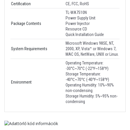
Certification
CE, FCC, RoHS
TL-WA7510N
Power Supply Unit
Package Contents
Power Injector
Resource CD
Quick Installation Guide
Microsoft Windows 98SE, NT,
System Requirements
2000, XP, Vista™ or Windows 7,
MAC OS, NetWare, UNIX or Linux.
Operating Temperature:
-30°C~70°C (-22℉~158℉)
Storage Temperature:
-40℃~70℃ (-40℉~158℉)
Environment
Operating Humidity: 10%~90%
non-condensing
Storage Humidity: 5%~95% non-
condensing