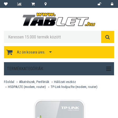
Az ön kosara üres.
TERMÉKKATEGÓRIÁK
Főoldal
Alkatrészek, Perifériák
Hálózati eszköz
HSDPA/LTE (modem, router)
TP-Link hsdpa/lte (modem, router)