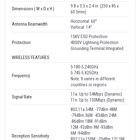
9.8 x 3.3 x 2.4 in. (250 x 85 x
Dimensions ( W x D x H )
60.5mm)
Horizontal: 60°
Antenna Beamwidth
Vertical: 14°
15KV ESD Protection
Protection
4000V Lightning Protection
Grounding Terminal Integrated
WIRELESS FEATURES
5.180-5.240GHz
5.745-5.825GHz
Frequency
Note: It varies in different
countries or regions.
11a: Up to 54Mbps (Dynamic)
Signal Rate
11n: Up to 150Mbps (Dynamic)
802.11a 54M: -77dBm 48M:
-79dBm 36M: -83dBm 24M:
-86dBm 18M:-91dBm
12M:-92dBm 9M:-93dBm
6M:-94dBm
Reception Sensitivity
802.11n 150M: -73dBm 121.5M: