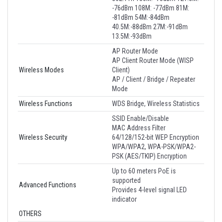
-76dBm 108M: -77dBm 81M:
-81dBm 54M:-84dBm
40.5M:-88dBm 27M:-91dBm
13.5M:-93dBm
AP Router Mode
AP Client Router Mode (WISP
Wireless Modes
Client)
AP / Client / Bridge / Repeater
Mode
Wireless Functions
WDS Bridge, Wireless Statistics
SSID Enable/Disable
MAC Address Filter
Wireless Security
64/128/152-bit WEP Encryption
WPA/WPA2, WPA-PSK/WPA2-
PSK (AES/TKIP) Encryption
Up to 60 meters PoE is
supported
Advanced Functions
Provides 4-level signal LED
indicator
OTHERS