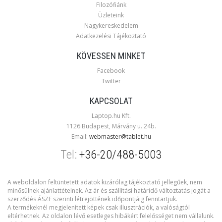
Filozófiánk
Üzleteink
Nagykereskedelem
Adatkezelési Tájékoztató
KÖVESSEN MINKET
Facebook
Twitter
KAPCSOLAT
Laptop.hu Kft.
1126 Budapest, Márvány u. 24b.
Email:
webmaster@tablet.hu
Tel:
+36-20/488-5003
A weboldalon feltüntetett adatok kizárólag tájékoztató jellegűek, nem
minősülnek ajánlattételnek. Az ár és szállítási határidő változtatás jogát a
szerződés ÁSZF szerinti létrejöttének időpontjáig fenntartjuk.
A termékeknél megjelenített képek csak illusztrációk, a valóságtól
eltérhetnek. Az oldalon lévő esetleges hibákért felelősséget nem vállalunk.