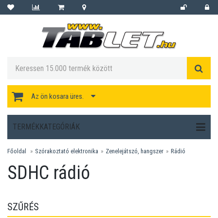
Az ön kosara üres.
TERMÉKKATEGÓRIÁK
Főoldal
Szórakoztató elektronika
Zenelejátszó, hangszer
Rádió
SDHC rádió
SZŰRÉS