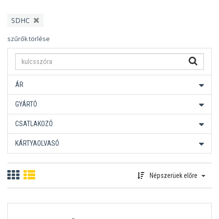
SDHC
szűrők törlése
ÁR
GYÁRTÓ
CSATLAKOZÓ
KÁRTYAOLVASÓ
Népszerüek előre