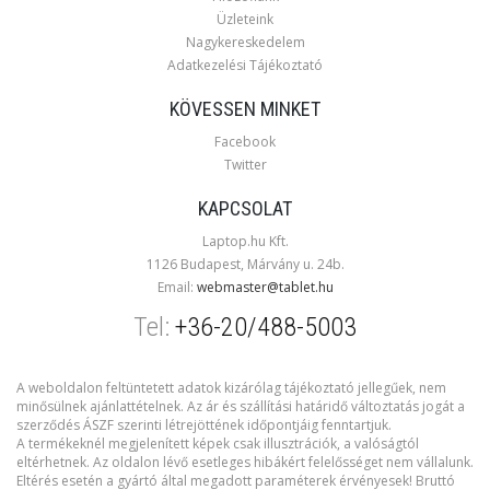
Üzleteink
Nagykereskedelem
Adatkezelési Tájékoztató
KÖVESSEN MINKET
Facebook
Twitter
KAPCSOLAT
Laptop.hu Kft.
1126 Budapest, Márvány u. 24b.
Email:
webmaster@tablet.hu
Tel:
+36-20/488-5003
A weboldalon feltüntetett adatok kizárólag tájékoztató jellegűek, nem
minősülnek ajánlattételnek. Az ár és szállítási határidő változtatás jogát a
szerződés ÁSZF szerinti létrejöttének időpontjáig fenntartjuk.
A termékeknél megjelenített képek csak illusztrációk, a valóságtól
eltérhetnek. Az oldalon lévő esetleges hibákért felelősséget nem vállalunk.
Eltérés esetén a gyártó által megadott paraméterek érvényesek! Bruttó