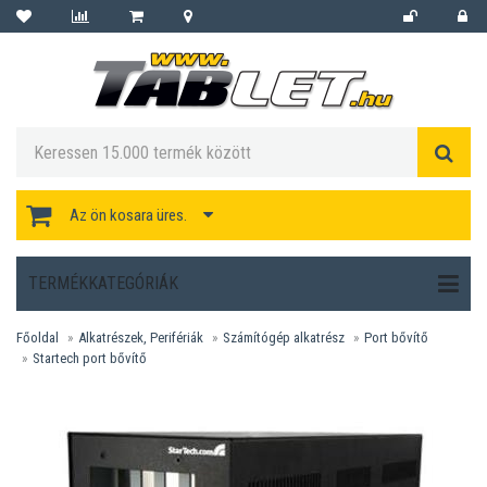
Az ön kosara üres.
TERMÉKKATEGÓRIÁK
Főoldal
Alkatrészek, Perifériák
Számítógép alkatrész
Port bővítő
Startech port bővítő