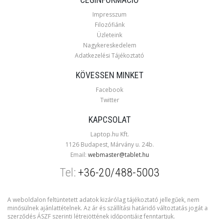
Impresszum
Filozófiánk
Üzleteink
Nagykereskedelem
Adatkezelési Tájékoztató
KÖVESSEN MINKET
Facebook
Twitter
KAPCSOLAT
Laptop.hu Kft.
1126 Budapest, Márvány u. 24b.
Email:
webmaster@tablet.hu
Tel:
+36-20/488-5003
A weboldalon feltüntetett adatok kizárólag tájékoztató jellegűek, nem
minősülnek ajánlattételnek. Az ár és szállítási határidő változtatás jogát a
szerződés ÁSZF szerinti létrejöttének időpontjáig fenntartjuk.